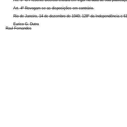
Art. 4º Revogam-se as disposições em contrário.
Rio de Janeiro, 14 de dezembro de 1949; 128º da Independência e 61
Eurico G. Dutra
Raul Fernandes