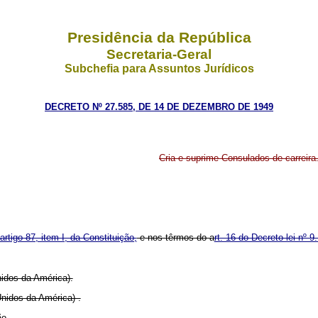
Presidência da República
Secretaria-Geral
Subchefia para Assuntos Jurídicos
DECRETO Nº 27.585, DE 14 DE DEZEMBRO DE 1949
Cria e suprime Consulados de carreira
artigo 87, item I, da Constituição,
e nos têrmos do a
rt. 16 do Decreto-lei nº 9
nidos da América).
Unidos da América) .
ão.