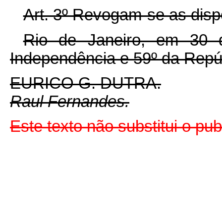
Art. 3º Revogam-se as disp
Rio de Janeiro, em 30
Independência e 59º da Repú
EURICO G. DUTRA.
Raul Fernandes.
Este texto não substitui o pu