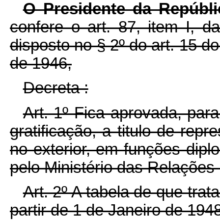
O Presidente da Repúbl
confere o art. 87, item I, d
disposto no § 2º do art. 15 do
de 1946,
Decreta :
Art. 1º Fica aprovada, par
gratificação, a titulo de rep
no exterior, em funções dipl
pelo Ministério das Relações 
Art. 2º A tabela de que trata
partir de 1 de Janeiro de 1948