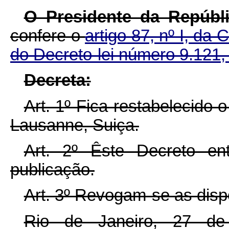
O Presidente da Repúbli
confere o
artigo 87, nº I, da 
do Decreto-lei número 9.121, 
Decreta:
Art. 1º Fica restabelecido
Lausanne, Suiça.
Art. 2º Êste Decreto e
publicação.
Art. 3º Revogam-se as disp
Rio de Janeiro, 27 d