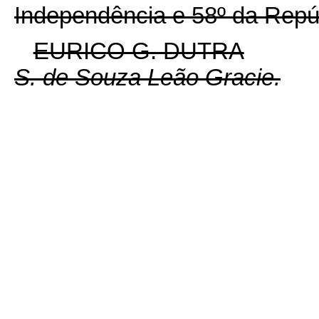
Independência e 58º da Repú
EURICO G. DUTRA
S. de Souza Leão Gracie.