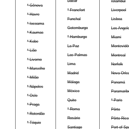
Dacar
Istambul
* Gênova
* Francfort
Liverpool
* Havre
Funchal
Lisboa
* Iocoama
Gotemburgo
Los Angel
* Kaumas
* Hamburgo
Miami
* Kobe
La Paz
Montevidé
* Lião
Las Palmas
Montreal
* Livorno
Lima
Norfolk
* Marselho
Madrid
Nova Orle
* Milão
Málaga
Panamá
* Nápoles
México
Paramarib
* Oslo
Quito
* Paris
* Praga
* Roma
Pôrto
* Roterdão
Rosário
Pôrto Rico
* Tóquio
Santiago
Port-of Sp