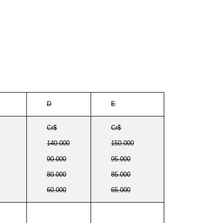
D
E
Cr$
Cr$
140.000
150.000
90.000
95.000
80.000
85.000
60.000
65.000