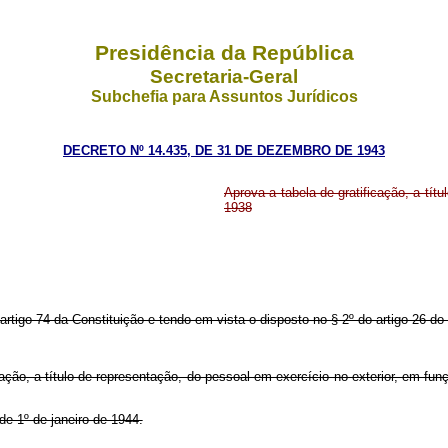
Presidência da República
Secretaria-Geral
Subchefia para Assuntos Jurídicos
DECRETO Nº 14.435, DE 31 DE DEZEMBRO DE 1943
Aprova a tabela de gratificação, a títu
1938
artigo 74 da Constituição e tendo em vista o disposto no § 2º do artigo 26 do 
cação, a título de representação, do pessoal em exercício no exterior, em fu
 de 1º de janeiro de 1944.