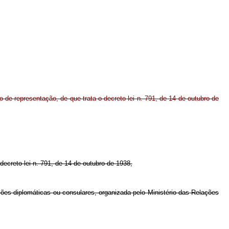
lo de representação, de que trata o decreto-lei n. 791, de 14 de outubro de
decreto-lei n. 791, de 14 de outubro de 1938,
nções diplomáticas ou consulares, organizada pelo Ministério das Relações