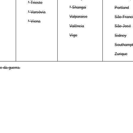
* Trieste
* Shangai
Portland
* Varsóvia
Valparaiso
São Franc
* Viena
Valência
São José
Vigo
Sidney
Southamp
Zurique
e da guerra.