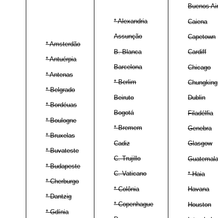
Buenos Ai
* Alexandria
Caiena
Assunção
Capetown
* Amsterdão
B. Blanca
Cardiff
* Antuérpia
Barcelona
Chicago
* Antenas
* Berlim
Chungking
* Belgrado
Beiruto
Dublin
* Bordéuas
Bogotá
Filadélfia
* Boulogne
* Bremem
Genebra
* Bruxelas
Cadiz
Glasgow
* Buvateste
C. Trujillo
Guatemal
* Budapeste
C. Vaticano
* Haia
* Cherburgo
* Colônia
Havana
* Dantzig
* Copenhague
Houston
* Gdínia