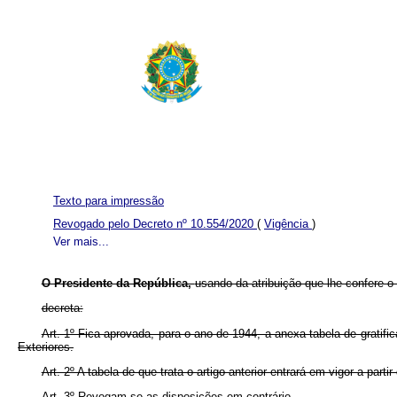
Texto para impressão
Revogado pelo Decreto nº 10.554/2020
(
Vigência
)
Ver mais...
O Presidente da República,
usando da atribuição que lhe confere o 
decreta:
Art. 1º Fica aprovada, para o ano de 1944, a anexa tabela de gratifi
Exteriores.
Art. 2º A tabela de que trata o artigo anterior entrará em vigor a partir
Art. 3º Revogam-se as disposições em contrário.