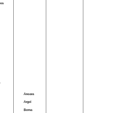
res
a
Ancara
Argel
Berna