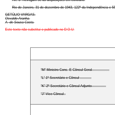
Rio de Janeiro, 31 de dezembro de 1943, 122º da Independência e 55
GETÚLIO VARGAS.
Osvaldo Aranha.
A. de Sousa Costa.
Este texto não substitui o publicado no D.O.U.
“M” Ministro Cons. E Cônsul Geral.................
“L” 1º Secretário e Cônsul ...........
“K” 2º Secretário e Cônsul Adjunto..............
“J” Vice-Cônsul..