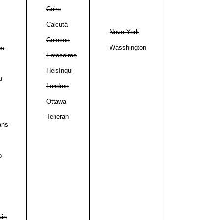
Cairo
Calcutá
Nova York
Caracas
Wasshington
es
Estocolmo
Helsínqui
u
Londres
Ottawa
Teheran
ans
o
ain