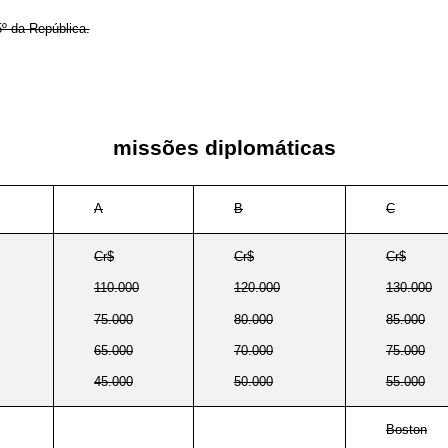
º da República.
missões diplomáticas
A
B
C
Cr$
Cr$
Cr$
110.000
120.000
130.000
75.000
80.000
85.000
65.000
70.000
75.000
45.000
50.000
55.000
Boston