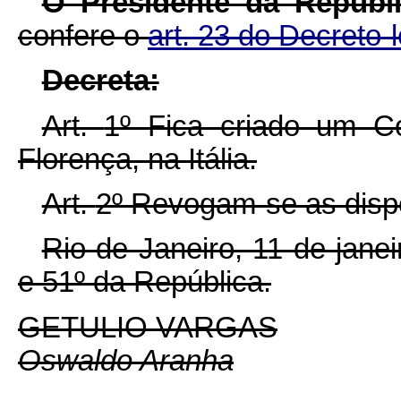
O Presidente da Repúbli
confere o
art. 23 do Decreto-l
D
ecreta:
Art.
1º Fica criado um C
Florença, na Itália.
Art.
2º Revogam-se as dispo
Rio de Janeiro, 11 de jane
e 51º da República.
GETULIO VARGAS
Oswaldo Aranha