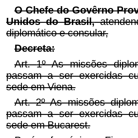
O Chefe do Govêrno Prov
Unidos do Brasil,
atendend
diplomático e consular,
D
ecreta:
Art.
1º As missões diplo
passam a ser exercidas cu
sede em Viena.
Art.
2º As missões diplo
passam a ser exercidas cu
sede em Bucarest.