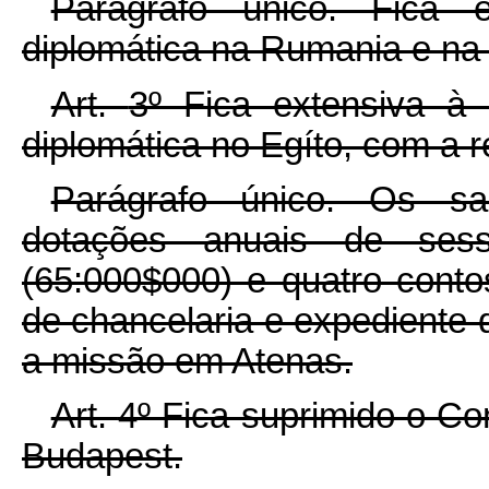
Parágrafo único. Fica 
diplomática na Rumania e na 
Art.
3º Fica extensiva à
diplomática no Egíto, com a 
Parágrafo único. Os sa
dotações anuais de ses
(65:000$000) e quatro conto
de chancelaria e expediente
a missão em Atenas.
Art.
4º Fica suprimido o C
Budapest.