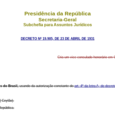
Presidência da República
Secretaria-Geral
Subchefia para Assuntos Jurídicos
DECRETO Nº 19.905, DE 23 DE ABRIL DE 1931
Cria um vice-consulado honorário em 
 do Brasil,
usando da autorização constante do
art. 4º da letra A, do decre
 Ceylão).
República.