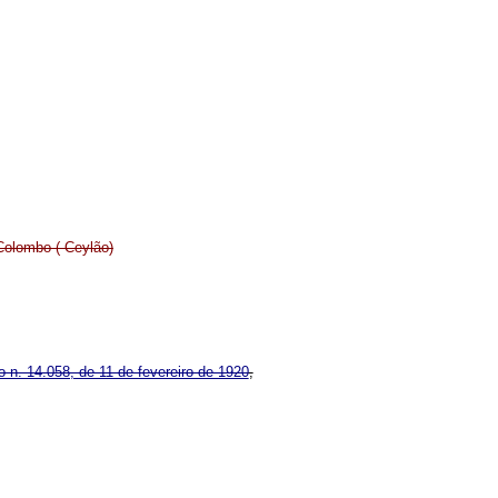
Colombo ( Ceylão)
to n. 14.058, de 11 de fevereiro de 1920
,