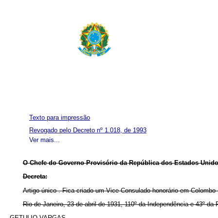
Texto para impressão
Revogado pelo Decreto nº 1.018, de 1993
Ver mais...
O Chefe do Governo Provisório da República dos Estados Unidos
D
ecreta:
Artigo único
. Fica criado um Vice-Consulado honorário em Colombo (
Rio de Janeiro, 23 de abril de 1931, 110º da Independência e 43º da 
GETULIO VARGAS