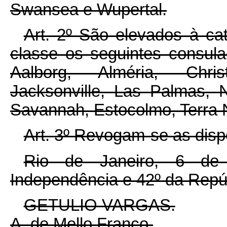
Swansea e Wupertal.
Art.
2º São elevados à ca
classe os seguintes consula
Aalborg, Alméria, Chris
Jacksonville, Las Palmas, N
Savannah, Estocolmo, Terra N
Art.
3º Revogam-se as dispo
Rio de Janeiro, 6 de
Independência e 42º da Repú
GETULIO VARGAS.
A. de Mello Franco.