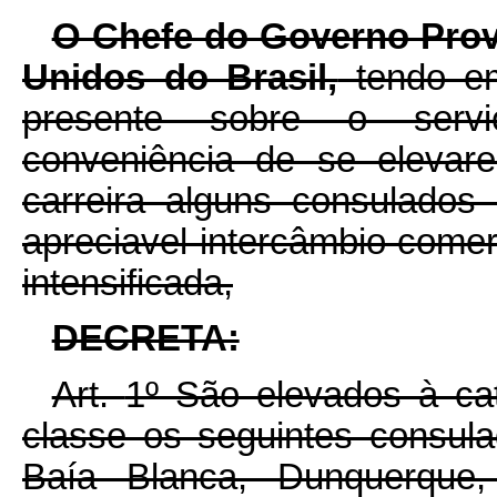
O Chefe do Governo Prov
Unidos do Brasil,
tendo em
presente sobre o servi
conveniência de se elevar
carreira alguns consulados
apreciavel intercâmbio comerc
intensificada,
DECRETA:
Art.
1º São elevados à ca
classe os seguintes consula
Baía Blanca, Dunquerque, 