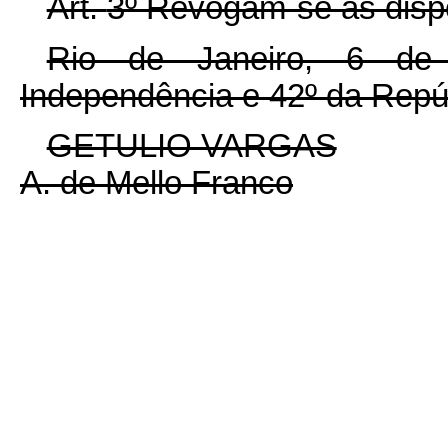
Art.
3º Revogam-se as dispo
Rio de Janeiro, 6 de
Independência e 42º da Repú
GETULIO VARGAS
A. de Mello Franco