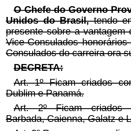
O Chefe do Governo Prov
Unidos do Brasil,
tendo em
presente sobre a vantagem
Vice-Consulados honorários
Consulados do carreira ora s
DECRETA:
Art.
1º Ficam criados co
Dublim e Panamá.
Art.
2º Ficam criados 
Barbada, Caienna, Galatz e L