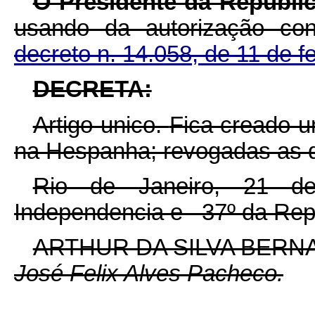
O Presidente da Republic
usando da autorização co
decreto n. 14.058, de 11 de f
DECRETA:
Artigo unico.
Fica creado 
na Hespanha; revogadas as d
Rio de Janeiro, 21 de
Independencia e
37º da Rep
ARTHUR DA SILVA BERN
José Felix Alves Pacheco.