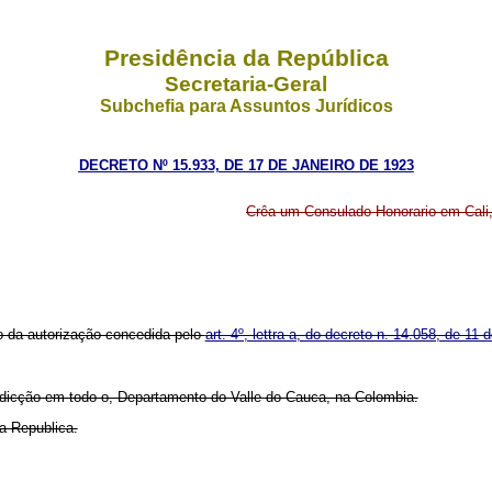
Presidência da República
Secretaria-Geral
Subchefia para Assuntos Jurídicos
DECRETO Nº 15.933, DE 17 DE JANEIRO DE 1923
Crêa um Consulado Honorario em Cali
 da autorização concedida pelo
art. 4º, lettra a, do decreto n. 14.058, de 11 
sdicção em todo o, Departamento do Valle do Cauca, na Colombia.
a Republica.