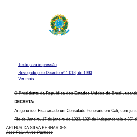
Texto para impressão
Revogado pelo Decreto nº 1.018, de 1993
Ver mais...
O Presidente da Republica dos Estados Unidos do Brasil,
usando
DECRETA:
Artigo unico.
Fica creado um Consulado Honorario em Cali, com juri
Rio de Janeiro, 17 de janeiro do 1923, 102º da Independencia e 35º d
ARTHUR DA SILVA BERNARDES
José Felix Alves Pacheco