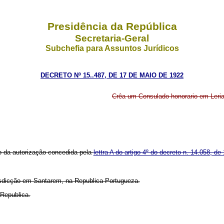
Presidência da República
Secretaria-Geral
Subchefia para Assuntos Jurídicos
DECRETO Nº 15..487, DE 17 DE MAIO DE 1922
Crêa um Consulado honorario em Leria
 da autorização concedida pela
lettra A do artigo 4º do decreto n. 14.058, de
isdicção em Santarem, na Republica Portugueza.
 Republica.