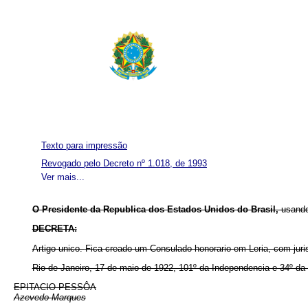
Texto para impressão
Revogado pelo Decreto nº 1.018, de 1993
Ver mais...
O Presidente da Republica dos Estados Unidos do Brasil,
usando
DECRETA:
Artigo unico.
Fica creado um Consulado honorario em Leria, com jur
Rio de Janeiro, 17 de maio de 1922, 101º da Independencia e 34º da
EPITACIO PESSÔA
Azevedo Marques