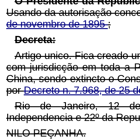
O Presidente da Republic
Usando da autorisação conc
de novembro de 1895
;
Decreta:
Artigo unico.
Fica creado u
com jurisdicção em toda a Pr
China, sendo extincto o Con
por
Decreto n. 7.968, de 25 d
Rio de Janeiro, 12 d
Independencia e 22º da Repu
NILO PEÇANHA.