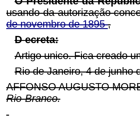
O Presidente da Republic
usando da autorização conc
de novembro de 1895
,
D
ecreta:
Artigo unico.
Fica creado u
Rio de Janeiro, 4 de junho 
AFFONSO AUGUSTO MORE
Rio-Branco.