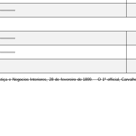
............
............
............
tiça e Negocios Interiores, 28 de fevereiro de 1899. – O 1º official, Carval