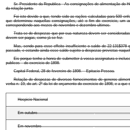
Sr. Presidente da Republica – As consignações de alimentação do H
da relação junta.
Foi isto devido a que, tendo sido as rações calculadas para 500 en
que determinou naquellas consignações, até o fim do exercicio, um 
correspondendo aos mezes de novembro e dezembro ultimos.
Trata-se de despezas que por sua natureza devem ser consideradas 
devem ser pagas, como já se fez.
Mas, sendo para esse effeito insufficiente o saldo de 22:131$378 
passado, e estando ainda esse saldo sujeito a despezas previstas naquell
Eis porque tenho a honra de submetter á vossa assignatura o inclus
publicos – do exercicio de 1898.
Capital Federal, 28 de fevereiro de 1898. – Epitacio Pessoa.
Relação de despezas de diversos fornecimentos de generos alimenti
verba n. 19, do art. 2º da lei de orçamento do exercicio de 1898, e a que
Hospicio Nacional
Em outubro................................................. ..............................
Em novembro............................................. ...............................