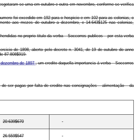
, esgotaram-se uma em outubro e outra em novembro, conforme se verifica
numero foi excedido em 192 para o hospicio e em 102 para as colonias, o
vamente aos mezes de outubro a dezembro, e 14:643$125 nas colonias,
ndidas no proprio titulo da verba – Soccorros publicos – por esta verba
ercicio de 1898, aberto pelo decreto n. 3041, de 19 de outubro do anno
 de 87:808$919.
 de dezembro de 1897
, um credito daquella importancia á verba – Soccorros
 de ser pagas por falta de credito nas consignações – alimentação – da
20:639$670
26:559$547