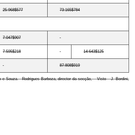
25:968$577
73:165$784
7:047$907
7:595$218
14:643$125
87:808$919
ho e Souza.– Rodrigues Barboza, director da secção, – Visto – J. Bordini,