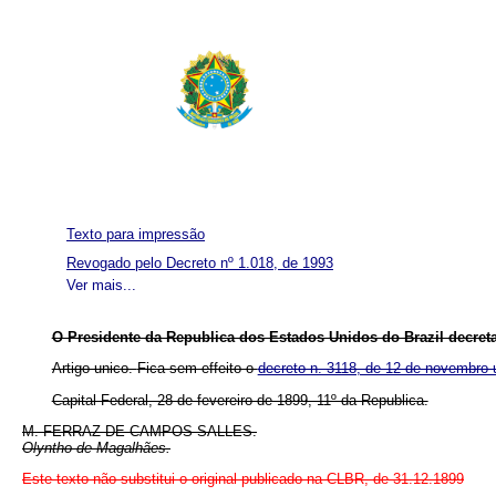
Texto para impressão
Revogado pelo Decreto nº 1.018, de 1993
Ver mais...
O Presidente da Republica dos Estados Unidos do Brazil decreta
Artigo unico.
Fica sem effeito o
decreto n. 3118, de 12 de novembro 
Capital Federal, 28 de fevereiro de 1899, 11º da Republica.
M. FERRAZ DE CAMPOS SALLES.
Olyntho de Magalhães.
Este texto não substitui o original publicado na CLBR, de 31.12.1899