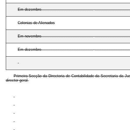
Em dezembro............................................. ...............................
Colonias de Alienados
Em novembro............................................. ...............................
Em dezembro............................................. ...............................
Primeira Secção da Directoria de Contabilidade da Secretaria da Jus
director geral.