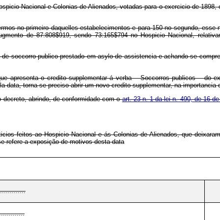
ospicio Nacional e Colonias de Alienados, votadas para o exercicio de 1898
fermos no primeiro daquelles estabelecimentos e para 150 no segundo, esse 
augmento de 87:808$919, sendo 73:165$794 no Hospicio Nacional, relati
de soccorro publico prestado em asylo de assistencia e achando-se comprehe
que apresenta o credito supplementar á verba – Soccorros publicos – do ex
a data, torna-se preciso abrir um novo credito supplementar, na importancia
o decreto, abrindo, de conformidade com o
art. 23 n. 1 da lei n. 490, de 16
cios feitos ao Hospicio Nacional e ás Colonias de Alienados, que deixaram
 se refere a exposição de motivos desta data
.............
............