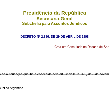
Presidência da República
Secretaria-Geral
Subchefia para Assuntos Jurídicos
DECRETO Nº 2.886, DE 29 DE ABRIL DE 1898
Crea um Consulado no Rosario de Sant
 da autorisação que lhe é concedida pelo art. 3º da lei n. 322, de 8 de nove
ublica Argentina.