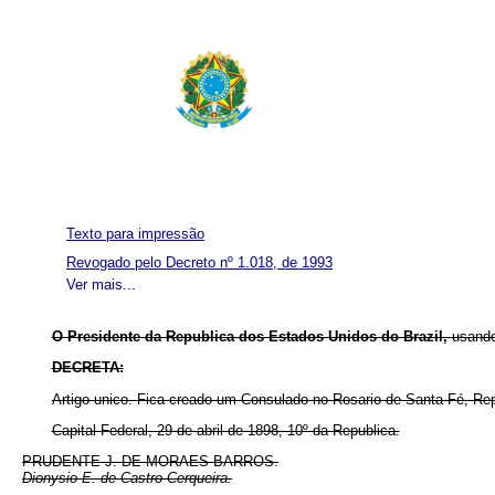
Texto para impressão
Revogado pelo Decreto nº 1.018, de 1993
Ver mais...
O Presidente da Republica dos Estados Unidos do Brazil,
usando
DECRETA:
Artigo unico.
Fica creado um Consulado no Rosario de Santa Fé, Rep
Capital Federal, 29 de abril de 1898, 10º da Republica.
PRUDENTE J. DE MORAES BARROS.
Dionysio E. de Castro Cerqueira.