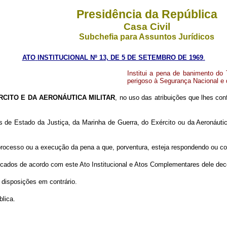
Presidência da República
Casa Civil
Subchefia para Assuntos Jurídicos
ATO
INSTITUCIONAL Nº 13, DE 5 DE SETEMBRO DE 1969
.
Institui a pena de banimento do T
perigoso à Segurança Nacional e 
RCITO E DA AERONÁUTICA MILITAR
, no uso das atribuições que lhes conf
 de Estado da Justiça, da Marinha de Guerra, do Exército ou da Aeronáutica 
 processo ou a execução da pena a que, porventura, esteja respondendo ou 
aticados de acordo com este Ato Institucional e Atos Complementares dele de
s disposições em contrário.
blica.