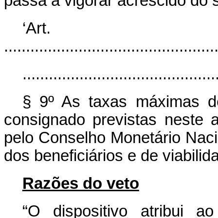
passa a vigorar acrescido do s
‘Ar
................................................
............................................
§ 9º As taxas máximas de
consignado previstas neste a
pelo Conselho Monetário Nacio
dos beneficiários e de viabili
Razões do veto
“O dispositivo atribui 