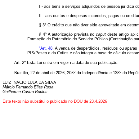
I - aos bens e serviços adquiridos de pessoa jurídica d
II - aos custos e despesas incorridos, pagos ou credita
§ 3º O crédito que não tiver sido aproveitado em dete
§ 4º A autorização prevista no
caput
deste artigo apli
Formação do Patrimônio do Servidor Público (Contribuição para
“Art. 48
. A venda de desperdícios, resíduos ou aparas 
PIS/Pasep e da Cofins e não integra a base de cálculo dessas
Art. 2º Esta Lei entra em vigor na data de sua publicação.
o
o
Brasília, 22 de abril de 2026; 205
da Independência e 138
da Repúb
LUIZ INÁCIO LULA DA SILVA
Márcio Fernando Elias Rosa
Guilherme Castro Boulos
Este texto não substitui o publicado no DOU de 23.4.2026