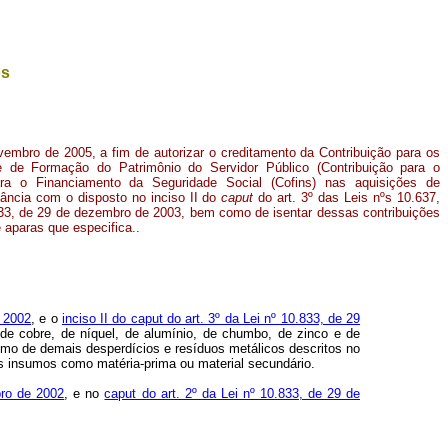
os
ovembro de 2005, a fim de autorizar o creditamento da Contribuição para os
e de Formação do Patrimônio do Servidor Público (Contribuição para o
ra o Financiamento da Seguridade Social (Cofins) nas aquisições de
ância com o disposto no inciso II do
caput
do art. 3º das Leis nºs 10.637,
33, de 29 de dezembro de 2003, bem como de isentar dessas contribuições
 aparas que especifica..
e 2002
, e o
inciso II do caput do art. 3º da Lei nº 10.833, de 29
, de cobre, de níquel, de alumínio, de chumbo, de zinco e de
mo de demais desperdícios e resíduos metálicos descritos no
dos insumos como matéria-prima ou material secundário.
bro de 2002
, e no
caput do art. 2º da Lei nº 10.833, de 29 de