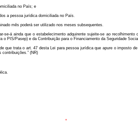
omiciliada no País; e
dos a pessoa jurídica domiciliada no País.
rminado mês poderá ser utilizado nos meses subsequentes.
car-se-á ainda que o estabelecimento adquirente sujeite-se ao recolhimento
 o PIS/Pasep) e da Contribuição para o Financiamento da Seguridade Social (C
de que trata o art. 47 desta Lei para pessoa jurídica que apure o imposto de
 contribuições.” (NR)
lica.
*