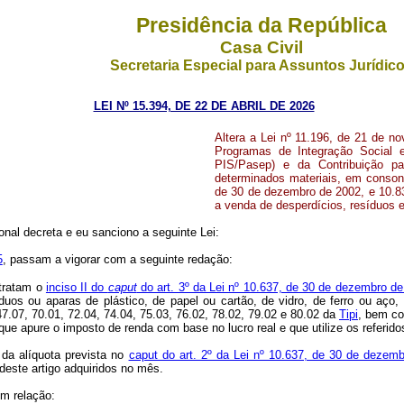
Presidência da República
Casa Civil
Secretaria Especial para Assuntos Jurídic
LEI Nº 15.394, DE 22 DE ABRIL DE 2026
Altera a Lei nº 11.196, de 21 de n
Programas de Integração Social 
PIS/Pasep) e da Contribuição pa
determinados materiais, em conson
de 30 de dezembro de 2002, e 10.8
a venda de desperdícios, resíduos e
al decreta e eu sanciono a seguinte Lei:
5
, passam a vigorar com a seguinte redação:
 tratam o
inciso II do
caput
do art. 3º da Lei nº 10.637, de 30 de dezembro d
íduos ou aparas de plástico, de papel ou cartão, de vidro, de ferro ou aço
7.07, 70.01, 72.04, 74.04, 75.03, 76.02, 78.02, 79.02 e 80.02 da
Tipi
, bem co
 que apure o imposto de renda com base no lucro real e que utilize os referi
 da alíquota prevista no
caput do art. 2º da Lei nº 10.637, de 30 de dezem
deste artigo adquiridos no mês.
em relação: