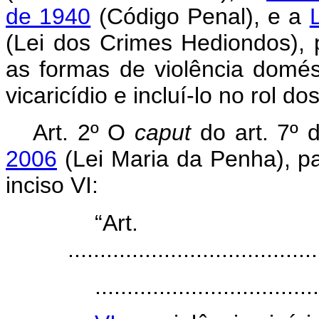
de 1940
(Código Penal), e a
(Lei dos Crimes Hediondos), p
as formas de violência domésti
vicaricídio e incluí-lo no rol d
Art. 2º O
caput
do art. 7º
2006
(Lei Maria da Penha), pa
inciso VI:
“Ar
.......................................
..................................