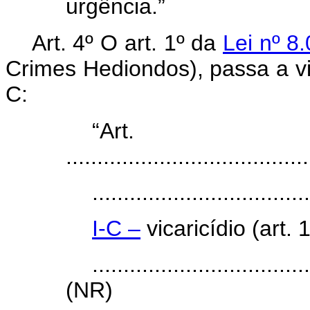
urgência.”
Art. 4º O art. 1º da
Lei nº 8
Crimes Hediondos), passa a vig
C:
“Ar
.......................................
..................................
I-C –
vicaricídio (art. 
..................................
(NR)