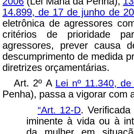
2006
(Lei Maria da Penha),
13
14.899, de 17 de junho de 2
eletrônica de agressores co
critérios de prioridade p
agressores, prever causa 
descumprimento de medida pr
diretrizes orçamentárias.
Art. 2º
A
Lei nº 11.340, d
Penha), passa a vigorar com a
“Art. 12-D
. Verificada
iminente à vida ou à int
da mulher em situaçã