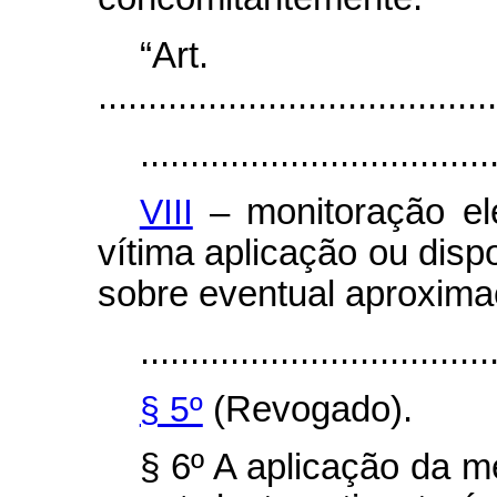
“Ar
........................................
...................................
VIII
– monitoração ele
vítima aplicação ou disp
sobre eventual aproxima
...................................
§ 5º
(Revogado).
§ 6º A aplicação da me