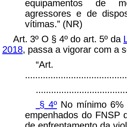
equipamentos de mon
agressores e de dispo
vítimas.” (NR)
Art. 3º
O § 4º do art. 5º da
2018
,
passa a vigorar com a s
“Ar
........................................
...................................
§ 4º
No mínimo 6% (
empenhados do FNSP de
de enfrentamento da viol