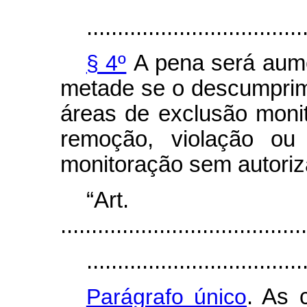
...................................
§ 4º
A pena será aume
metade se o descumprim
áreas de exclusão moni
remoção, violação ou 
monitoração sem autoriza
“Ar
........................................
...................................
Parágrafo único
. As 