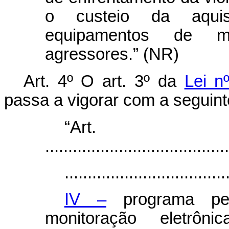
o custeio da aqui
equipamentos de mo
agressores.” (NR)
Art. 4º
O art. 3º da
Lei n
passa a vigorar com a seguint
“Ar
........................................
...................................
IV –
programa per
monitoração eletrô