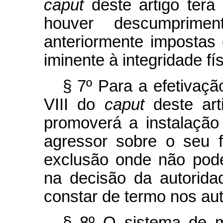
caput
deste artigo terá
houver descumprimen
anteriormente impostas 
iminente à integridade fí
§ 7º Para a efetivaçã
VIII do
caput
deste art
promoverá a instalação
agressor sobre o seu 
exclusão onde não poder
na decisão da autoridad
constar de termo nos aut
§ 8º O sistema de m