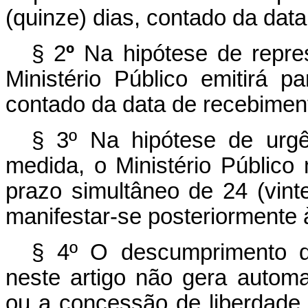
(quinze) dias, contado da dat
§
2
º
Na hipótese de repre
Ministério Público emitirá p
contado da data de recebimen
§
3º Na hipótese de urgê
medida, o Ministério Público 
prazo simultâneo de 24 (vinte
manifestar-se posteriormente à
§ 4º O descumprimento d
neste artigo não gera autom
ou a concessão de liberdade 