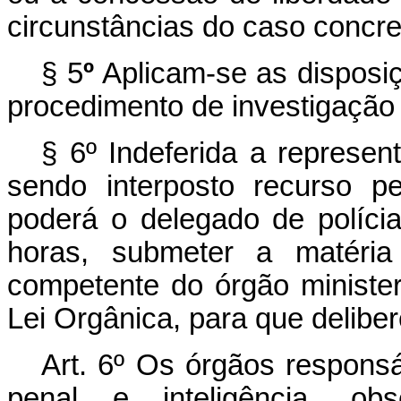
circunstâncias do caso concre
§ 5
º
Aplicam-se as disposiç
procedimento de investigação c
§
6º Indeferida a represen
sendo interposto recurso p
poderá o delegado de polícia
horas, submeter a matéria 
competente do órgão minister
Lei Orgânica, para que delib
Art. 6º Os órgãos responsá
penal e inteligência, o