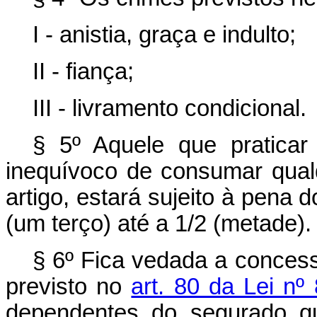
I - anistia, graça e indulto;
II - fiança;
III - livramento condicional.
§ 5º Aquele que praticar 
inequívoco de consumar qualq
artigo, estará sujeito à pena
(um terço) até a 1/2 (metade).
§ 6º Fica vedada a concess
previsto no
art. 80 da Lei nº
dependentes do segurado qu