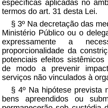
específicas aplicadas no âmb
termos do art. 31 desta Lei.
§ 3º Na decretação das medi
Ministério Público ou o dele
expressamente a nece
proporcionalidade da constri
potenciais efeitos sistêmico
de modo a prevenir impac
serviços não vinculados à orga
§ 4º Na hipótese prevista 
bens apreendidos ou subme
permanecerão sob custódia d