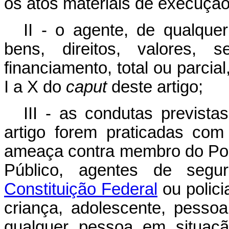
os atos materiais de execução
II - o agente, de qualquer
bens, direitos, valores, 
financiamento, total ou parcia
I a X do
caput
deste artigo;
III - as condutas previst
artigo forem praticadas co
ameaça contra membro do Pode
Público, agentes de segu
Constituição Federal
ou polici
criança, adolescente, pesso
qualquer pessoa em situaçã