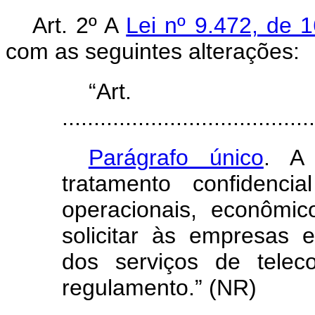
Art. 2º A
Lei nº 9.472, de 
com as seguintes alterações:
“Ar
........................................
Parágrafo único
. A 
tratamento confidenci
operacionais, econômic
solicitar às empresas 
dos serviços de telec
regulamento.” (NR)