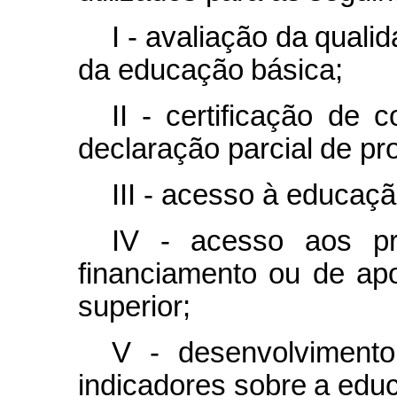
I - avaliação
da
quali
da
educação
básica;
II -
certificação
de
c
declaração
parcial
de
pro
III - acesso à educaçã
IV - acesso aos pr
financiamento ou de ap
superior;
V -
desenvolvimento
indicadores
sobre
a
edu