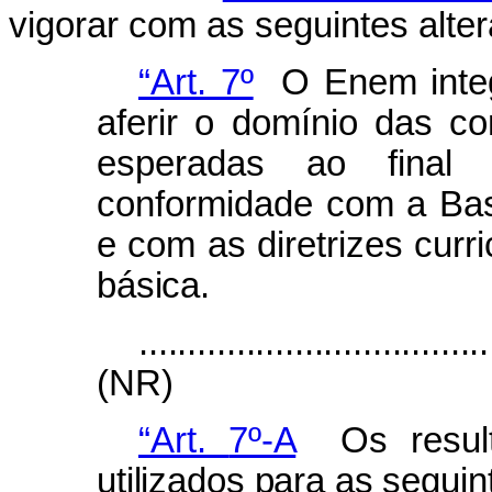
vigorar com as seguintes alte
“Art. 7º
O Enem integr
aferir o domínio das c
esperadas ao final
conformidade
com
a
Ba
e
com
as
diretrizes
curr
básica.
....................................
(NR)
“Art.
7º-A
Os
resu
utilizados para as seguin