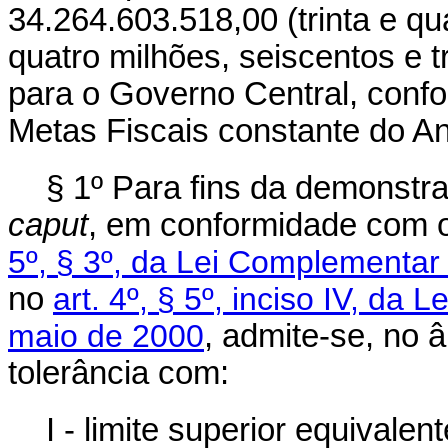
34.264.603.518,00 (trinta e qu
quatro milhões, seiscentos e t
para o Governo Central, con
Metas Fiscais constante do An
§ 1º Para fins da demonstra
caput
, em conformidade com 
5º, § 3º, da Lei Complementar
no
art. 4º, § 5º, inciso IV, da
maio de 2000
, admite-se, no 
tolerância com:
I - limite superior equivale