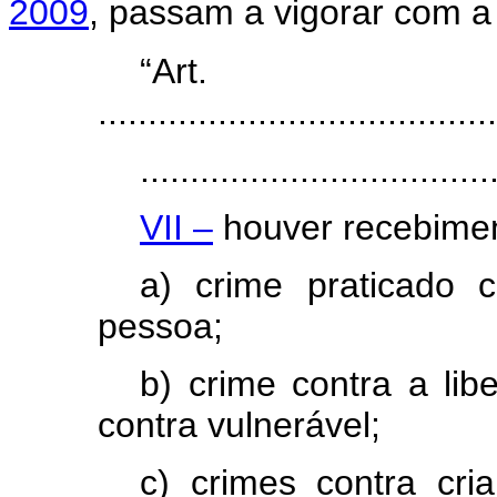
2009
, passam a vigorar com a
“Ar
........................................
...................................
VII –
houver recebiment
a) crime praticado 
pessoa;
b) crime contra a lib
contra vulnerável;
c) crimes contra cri