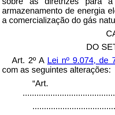
sobre as diretrizes para a
armazenamento de energia elét
a comercialização do gás natu
CA
DO SE
Art. 2º A
Lei nº 9.074, de 
com as seguintes alterações:
“Ar
........................................
...................................