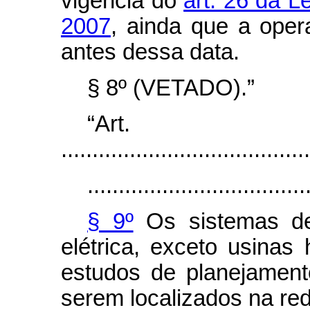
vigência do
art. 26 da L
2007
, ainda que a oper
antes dessa data.
§ 8º (VETADO).”
“Ar
........................................
...................................
§ 9º
Os sistemas de
elétrica, exceto usinas h
estudos de planejamen
serem localizados na red