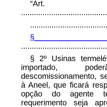
“Ar
........................................
...................................
§
........................................
§ 2º Usinas termelé
importado, pod
descomissionamento, se
à Aneel, que ficará res
opção do agente te
requerimento seja ap