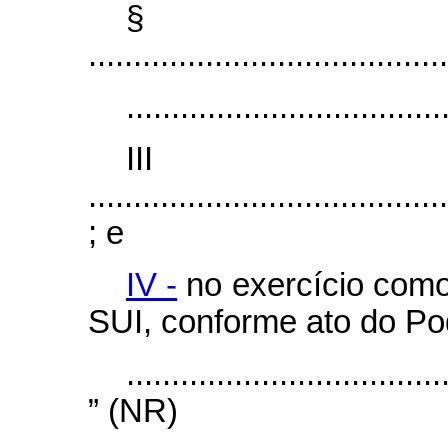
§
........................................
...................................
II
........................................
; e
IV -
no exercício como 
SUI, conforme ato do Po
...................................
” (NR)