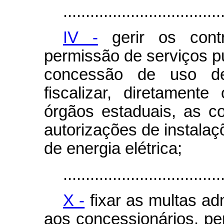
...................................
IV -
gerir os cont
permissão de serviços pú
concessão de uso d
fiscalizar, diretamen
órgãos estaduais, as c
autorizações de instalaç
de energia elétrica;
...................................
X -
fixar as multas ad
aos concessionários, pe