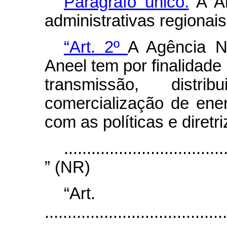
Parágrafo único.
A An
administrativas regionais
“Art. 2º
A Agência Na
Aneel tem por finalidade 
transmissão, distr
comercialização de ener
com as políticas e diretr
...................................
” (NR)
“Ar
........................................