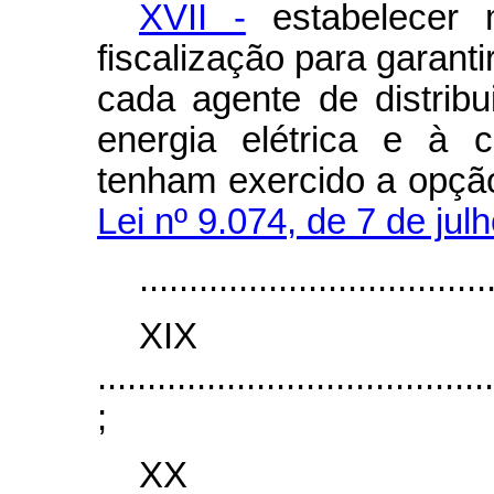
XVII -
estabelecer 
fiscalização para garant
cada agente de distrib
energia elétrica e à 
tenham exercido a opçã
Lei nº 9.074, de 7 de jul
...................................
XI
........................................
;
X