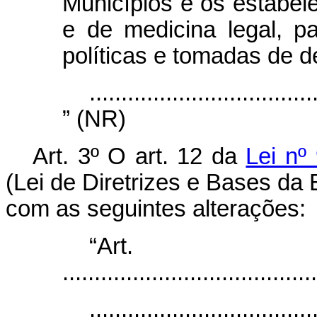
Municípios e os estabel
e de medicina legal, p
políticas e tomadas de d
...................................
” (NR)
Art. 3º O art. 12 da
Lei nº
(Lei de Diretrizes e Bases da
com as seguintes alterações:
“Ar
........................................
...................................