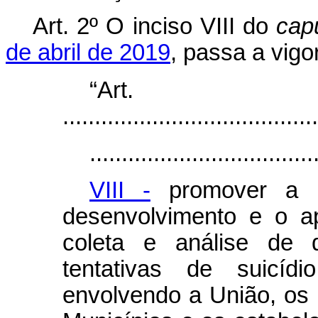
Art. 2º O inciso VIII do
cap
de abril de 2019
, passa a vigo
“Ar
........................................
...................................
VIII -
promover a n
desenvolvimento e o a
coleta e análise de d
tentativas de suicíd
envolvendo a União, os E