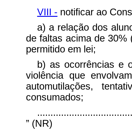
VIII -
notificar ao Cons
a) a relação dos alu
de faltas acima de 30% (
permitido em lei;
b) as ocorrências e 
violência que envolva
automutilações, tentat
consumados;
...................................
” (NR)