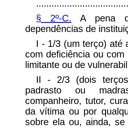
...................................
§ 2º-C.
A pena do
dependências de institu
I - 1/3 (um terço) at
com deficiência ou com
limitante ou de vulnerabi
II - 2/3 (dois terç
padrasto ou madras
companheiro, tutor, cur
da vítima ou por qualqu
sobre ela ou, ainda, se