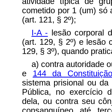
atividade típica de gr
cometido por 1 (um) só a
(art. 121, § 2º);
I-A -
lesão corporal d
(art. 129, § 2º) e lesão 
129, § 3º), quando prati
a) contra autoridade 
e
144 da Constituiç
sistema prisional ou d
Pública, no exercício
dela, ou contra seu cô
consanguíneo até ter