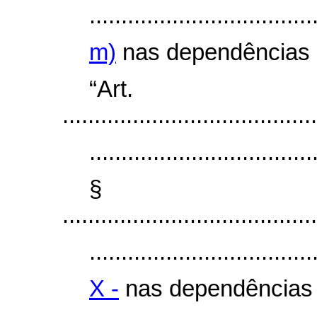
...................................
m)
nas dependências d
“Art
........................................
...................................
§
........................................
...................................
X -
nas dependências d