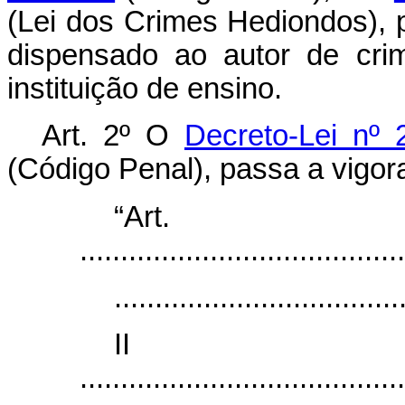
(Lei dos Crimes Hediondos), 
dispensado ao autor de cri
instituição de ensino.
Art. 2º O
Decreto-Lei nº
(Código Penal), passa a vigor
“Ar
........................................
...................................
I
........................................