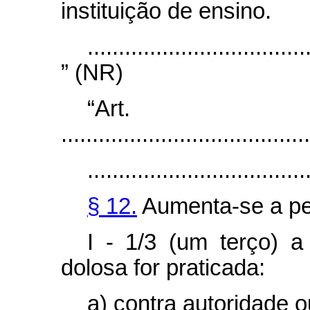
instituição de ensino.
...................................
” (NR)
“Art
........................................
...................................
§ 12.
Aumenta-se a pe
I - 1/3 (um terço) a
dolosa for praticada:
a) contra autoridade 