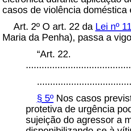
casos de violência doméstica e
Art. 2º O art. 22 da
Lei nº 1
Maria da Penha), passa a vigo
“Art. 22.
........................................
...................................
§ 5º
Nos casos previst
protetiva de urgência p
sujeição do agressor a m
disponibilizando-se à ví