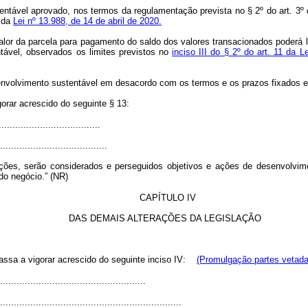
tentável aprovado, nos termos da regulamentação prevista no § 2º do art. 3º 
s da
Lei nº 13.988, de 14 de abril de 2020.
o valor da parcela para pagamento do saldo dos valores transacionados poder
ntável, observados os limites previstos no
inciso III do § 2º do art. 11 da L
esenvolvimento sustentável em desacordo com os termos e os prazos fixados 
gorar acrescido do seguinte § 13:
....................................
.......................................
ções, serão considerados e perseguidos objetivos e ações de desenvolvime
do negócio.” (NR)
CAPÍTULO IV
DAS DEMAIS ALTERAÇÕES DA LEGISLAÇÃO
passa a vigorar acrescido do seguinte inciso IV:
(Promulgação partes vetada
.....................................................
..................................................................