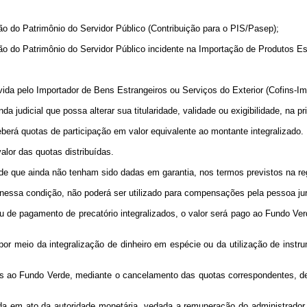
o do Patrimônio do Servidor Público (Contribuição para o PIS/Pasep);
o do Patrimônio do Servidor Público incidente na Importação de Produtos Es
vida pelo Importador de Bens Estrangeiros ou Serviços do Exterior (Cofins-Im
 judicial que possa alterar sua titularidade, validade ou exigibilidade, na pr
ceberá quotas de participação em valor equivalente ao montante integralizado.
alor das quotas distribuídas.
sde que ainda não tenham sido dadas em garantia, nos termos previstos na r
nessa condição, não poderá ser utilizado para compensações pela pessoa juríd
ou de pagamento de precatório integralizados, o valor será pago ao Fundo Ve
 por meio da integralização de dinheiro em espécie ou da utilização de instr
izados ao Fundo Verde, mediante o cancelamento das quotas correspondentes,
ida em ato da autoridade monetária, vedada a remuneração do administrador 