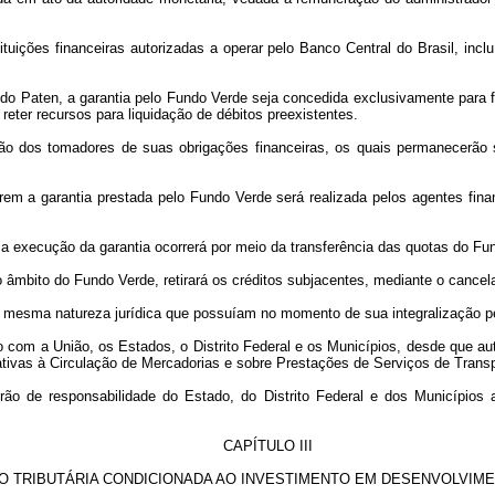
ituições financeiras autorizadas a operar pelo Banco Central do Brasil, incl
 do Paten, a garantia pelo Fundo Verde seja concedida exclusivamente para 
reter recursos para liquidação de débitos preexistentes.
ção dos tomadores de suas obrigações financeiras, os quais permanecerão 
em a garantia prestada pelo Fundo Verde será realizada pelos agentes finan
a execução da garantia ocorrerá por meio da transferência das quotas do Fun
no âmbito do Fundo Verde, retirará os créditos subjacentes, mediante o cance
 a mesma natureza jurídica que possuíam no momento de sua integralização pe
 com a União, os Estados, o Distrito Federal e os Municípios, desde que aut
ativas à Circulação de Mercadorias e sobre Prestações de Serviços de Trans
rão de responsabilidade do Estado, do Distrito Federal e dos Municípios 
CAPÍTULO III
O TRIBUTÁRIA CONDICIONADA AO INVESTIMENTO EM DESENVOLVIM