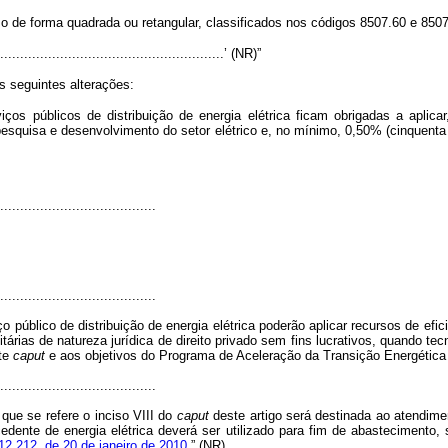
 de forma quadrada ou retangular, classificados nos códigos 8507.60 e 850
..........................................................’ (NR)”
s seguintes alterações:
ços públicos de distribuição de energia elétrica ficam obrigadas a aplic
pesquisa e desenvolvimento do setor elétrico e, no mínimo, 0,50% (cinquent
.......................................
.......................................
 público de distribuição de energia elétrica poderão aplicar recursos de efic
ias de natureza jurídica de direito privado sem fins lucrativos, quando tec
ste
caput
e aos objetivos do Programa de Aceleração da Transição Energética 
.......................................
que se refere o inciso VIII do
caput
deste artigo será destinada ao atendim
 excedente de energia elétrica deverá ser utilizado para fim de abastecimen
 12.212, de 20 de janeiro de 2010.
” (NR)