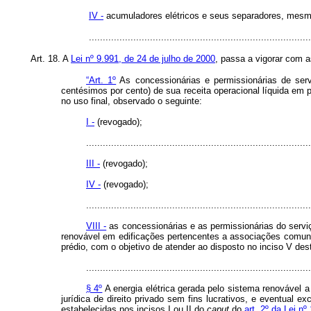
IV -
acumuladores elétricos e seus separadores, mesmo
..............................................................................
Art. 18. A
Lei nº 9.991, de 24 de julho de 2000
, passa a vigorar com a
“Art. 1º
As concessionárias e permissionárias de servi
centésimos por cento) de sua receita operacional líquida em 
no uso final, observado o seguinte:
I -
(revogado);
.................................................................................
III -
(revogado);
IV -
(revogado);
.................................................................................
VIII -
as concessionárias e as permissionárias do serviço
renovável em edificações pertencentes a associações comunitár
prédio, com o objetivo de atender ao disposto no inciso V de
.................................................................................
§ 4º
A energia elétrica gerada pelo sistema renovável a 
jurídica de direito privado sem fins lucrativos, e eventual
estabelecidas nos incisos I ou II do
caput
do
art. 2º da Lei nº