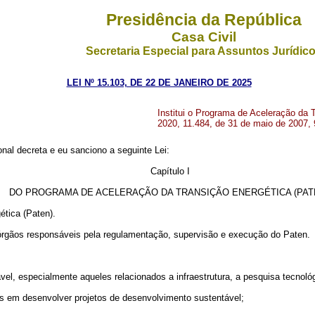
Presidência da República
Casa Civil
Secretaria Especial para Assuntos Jurídic
LEI Nº 15.103, DE 22 DE JANEIRO DE 2025
Institui o Programa de Aceleração da T
2020, 11.484, de 31 de maio de 2007, 
al decreta e eu sanciono a seguinte Lei:
Capítulo I
DO PROGRAMA DE ACELERAÇÃO DA TRANSIÇÃO ENERGÉTICA (PAT
ética (Paten).
 órgãos responsáveis pela regulamentação, supervisão e execução do Paten.
vel, especialmente aqueles relacionados a infraestrutura, a pesquisa tecnol
das em desenvolver projetos de desenvolvimento sustentável;