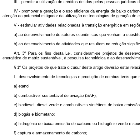
III - permitir a utilização de créditos detidos pelas pessoas jurídica
IV - promover a geração e o uso eficiente da energia de baixo carb
atenção ao potencial mitigador da utilização de tecnologias de geração de e
V - estimular atividades relacionadas à transição energética em regiõ
a) ao desenvolvimento de setores econômicos que venham a substituir
b) ao desenvolvimento de atividades que resultem na redução signific
Art. 3º Para os fins desta Lei, consideram-se projetos de desen
energética de matriz sustentável, à pesquisa tecnológica e ao desenvolvi
§ 1º Os projetos de que trata o
caput
deste artigo deverão estar relac
I - desenvolvimento de tecnologias e produção de combustíveis que 
a) etanol;
b) combustível sustentável de aviação (SAF);
c) biodiesel, diesel verde e combustíveis sintéticos de baixa emissã
d) biogás e biometano;
e) hidrogênio de baixa emissão de carbono ou hidrogênio verde e seu
f) captura e armazenamento de carbono;