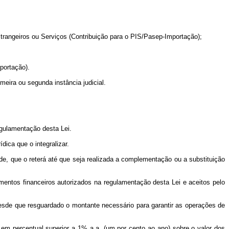
trangeiros ou Serviços (Contribuição para o PIS/Pasep-Importação);
portação).
imeira ou segunda instância judicial.
egulamentação desta Lei.
ica que o integralizar.
rde, que o reterá até que seja realizada a complementação ou a substituição
umentos financeiros autorizados na regulamentação desta Lei e aceitos pelo
 desde que resguardado o montante necessário para garantir as operações de
em percentual superior a 1% a.a. (um por cento ao ano) sobre o valor dos