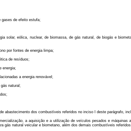
 gases de efeito estufa;
a solar, eólica, nuclear, de biomassa, de gás natural, de biogás e biometan
ono por fontes de energia limpa;
tica de resíduos;
 energia;
lacionadas a energia renovável;
 gás natural;
ados;
 de abastecimento dos combustíveis referidos no inciso I deste parágrafo, in
mercialização, a aquisição e a utilização de veículos pesados e máquinas a
a gás natural veicular e biometano, além dos demais combustíveis referidos 