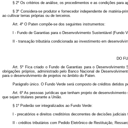
§ 2º Os critérios de análise, os procedimentos e as condições para 
§ 3º Considera-se produtor e fornecedor independente de matéria-prim
ao cultivar terras próprias ou de terceiros.
Art. 4º O Paten compõe-se dos seguintes instrumentos:
I - Fundo de Garantias para o Desenvolvimento Sustentável (Fundo V
II - transação tributária condicionada ao investimento em desenvolvi
DO FU
Art. 5º Fica criado o Fundo de Garantias para o Desenvolvimento Su
obrigações próprios, administrado pelo Banco Nacional de Desenvolvimento
para o desenvolvimento de projetos no âmbito do Paten.
Parágrafo único. O Fundo Verde será composto de créditos detidos por
Art. 6º As pessoas jurídicas que tenham projeto de desenvolvimento su
que sejam titulares perante a União.
§ 1º Poderão ser integralizados ao Fundo Verde:
I - precatórios e direitos creditórios decorrentes de decisões judiciai
II - créditos tributários com Pedido Eletrônico de Restituição, Ressa