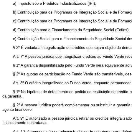
a) Imposto sobre Produtos Industrializados (IPI);
b) Contribuição para os Programas de Integração Social e de Formaçã
c) Contribuição para os Programas de Integração Social e de Formaçã
d) Contribuição para o Financiamento da Seguridade Social (Cofins);
e) Contribuição Social para o Financiamento da Seguridade Social de
§ 2º É vedada a integralização de créditos que sejam objeto de demanda
Art. 7º A pessoa jurídica que integralizar créditos ao Fundo Verde re
§ 1º A garantia disponibilizada pelo Fundo Verde será equivalente ao v
§ 2º As quotas de participação no Fundo Verde são transferíveis, de
Art. 8º O crédito integralizado ao Fundo Verde, enquanto permanecer 
§ 1º Na hipótese de deferimento de pedido de restituição de crédito 
da garantia.
§ 2º A pessoa jurídica poderá complementar ou substituir a garantia
agente financeiro.
Art. 9º É autorizado à pessoa jurídica retirar os créditos integral
financiamento contratadas.
Art. 10. A remuneração do administrador do Fundo Verde será defin