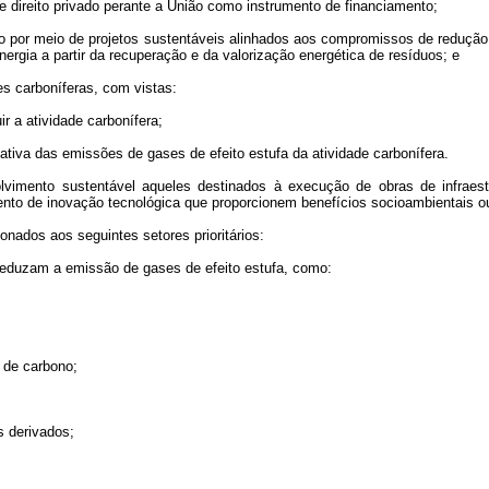
s de direito privado perante a União como instrumento de financiamento;
ono por meio de projetos sustentáveis alinhados aos compromissos de redução
nergia a partir da recuperação e da valorização energética de resíduos; e
es carboníferas, com vistas:
 a atividade carbonífera;
ativa das emissões de gases de efeito estufa da atividade carbonífera.
volvimento sustentável aqueles destinados à execução de obras de infrae
mento de inovação tecnológica que proporcionem benefícios socioambientais 
ionados aos seguintes setores prioritários:
reduzam a emissão de gases de efeito estufa, como:
o de carbono;
s derivados;