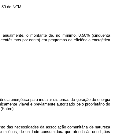
7.80 da NCM.
ar, anualmente, o montante de, no mínimo, 0,50% (cinquenta
a centésimos por cento) em programas de eficiência energética
iência energética para instalar sistemas de geração de energia
nicamente viável e previamente autorizado pelo proprietário do
(Paten).
ento das necessidades da associação comunitária de natureza
to, sem ônus, de unidade consumidora que atenda às condições