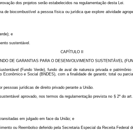
aprovação dos projetos serão estabelecidos na regulamentação desta Lei.
a de biocombustível a pessoa física ou jurídica que explore atividade agrop
erde); e
mento sustentável.
CAPÍTULO II
NDO DE GARANTIAS PARA O DESENVOLVIMENTO SUSTENTÁVEL (FU
stentável (Fundo Verde), fundo de aval de natureza privada e patrimônio pr
 Econômico e Social (BNDES), com a finalidade de garantir, total ou parcial
 pessoas jurídicas de direito privado perante a União.
stentável aprovado, nos termos da regulamentação prevista no § 2º do art. 3º
s transitadas em julgado em face da União; e
rcimento ou Reembolso deferido pela Secretaria Especial da Receita Federal do 