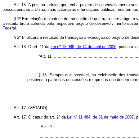
Art. 15. A pessoa jurídica que tenha projeto de desenvolvimento sus
possua perante a União, suas autarquias e fundações públicas, nos termo
§ 1º Em relação à hipótese de transação de que trata este artigo, 
a receita bruta auferida pelo respectivo projeto de desenvolvimento suste
Federal.
§ 2º Implicará a rescisão da transação a execução do projeto de d
Art. 16. O art. 11 da
Lei nº 13.988, de 14 de abril de 2020
, passa a vi
“Art. 11. .....................................................................
.................................................................................
§ 13
. Sempre que possível, na celebração das transa
positivos a partir das concessões recíprocas que decorrerem 
Art. 17. (VETADO)
.
Art. 17. O
caput
do art. 2º da
Lei nº 11.484, de 31 de maio de 2007
, 
‘Art. 2º .....................................................................
................................................................................