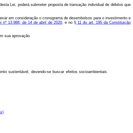
desta Lei, poderá submeter proposta de transação individual de débitos que
á levar em consideração o cronograma de desembolsos para o investimento e
ei nº 13.988, de 14 de abril de 2020
, e no
§ 11 do art. 195 da Constituição
em sua aprovação.
nto sustentável, devendo-se buscar efeitos socioambientais
s)