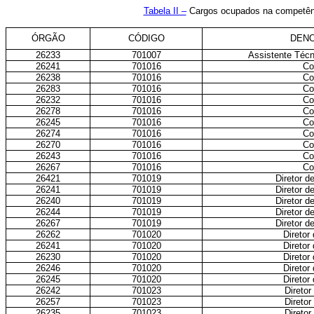
Tabela II –
Cargos ocupados na competênc
ÓRGÃO
CÓDIGO
DEN
26233
701007
Assistente Téc
26241
701016
Co
26238
701016
Co
26283
701016
Co
26232
701016
Co
26278
701016
Co
26245
701016
Co
26274
701016
Co
26270
701016
Co
26243
701016
Co
26267
701016
Co
26421
701019
Diretor d
26241
701019
Diretor d
26240
701019
Diretor d
26244
701019
Diretor d
26267
701019
Diretor d
26262
701020
Diretor
26241
701020
Diretor
26230
701020
Diretor
26246
701020
Diretor
26245
701020
Diretor
26242
701023
Diretor
26257
701023
Diretor
26235
701023
Diretor