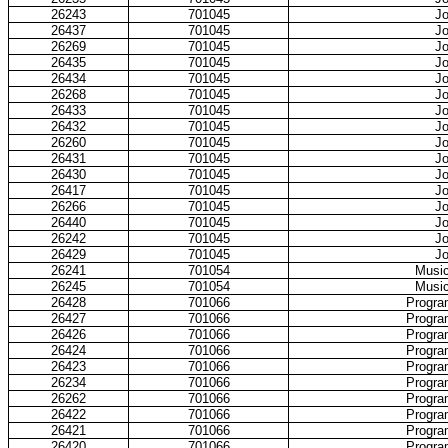
26243
701045
Jo
26437
701045
Jo
26269
701045
Jo
26435
701045
Jo
26434
701045
Jo
26268
701045
Jo
26433
701045
Jo
26432
701045
Jo
26260
701045
Jo
26431
701045
Jo
26430
701045
Jo
26417
701045
Jo
26266
701045
Jo
26440
701045
Jo
26242
701045
Jo
26429
701045
Jo
26241
701054
Music
26245
701054
Music
26428
701066
Progra
26427
701066
Progra
26426
701066
Progra
26424
701066
Progra
26423
701066
Progra
26234
701066
Progra
26262
701066
Progra
26422
701066
Progra
26421
701066
Progra
26420
701066
Progra