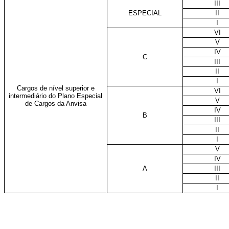
III
ESPECIAL
II
I
VI
V
IV
C
III
II
I
Cargos de nível superior e
VI
intermediário do Plano Especial
V
de Cargos da Anvisa
IV
B
III
II
I
V
IV
A
III
II
I