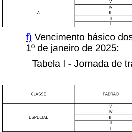
V
IV
A
III
II
I
f)
Vencimento básico dos 
1º de janeiro de 2025:
Tabela I - Jornada de 
CLASSE
PADRÃO
V
IV
ESPECIAL
III
II
I