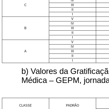
IV
C
III
II
I
V
IV
B
III
II
I
V
IV
A
III
II
I
b) Valores da Gratificaç
Médica – GEPM, jornada
CLASSE
PADRÃO