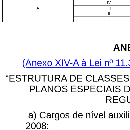
IV
A
III
II
I
ANE
(Anexo XIV-A à Lei nº 11
“ESTRUTURA DE CLASSE
PLANOS ESPECIAIS 
REG
a) Cargos de nível auxili
2008: