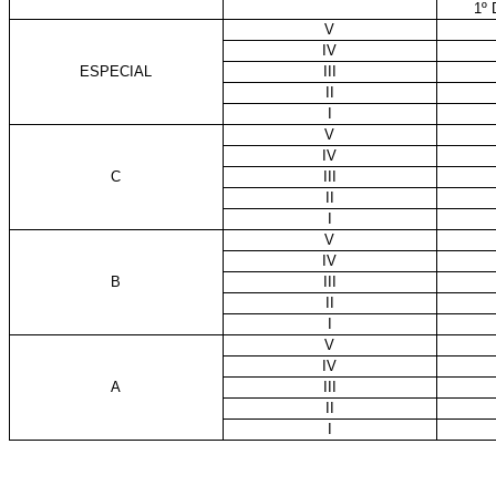
1º
V
IV
ESPECIAL
III
II
I
V
IV
C
III
II
I
V
IV
B
III
II
I
V
IV
A
III
II
I