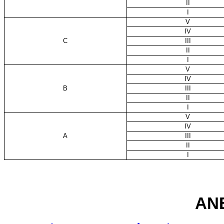
II
I
V
IV
C
III
II
I
V
IV
B
III
II
I
V
IV
A
III
II
I
AN