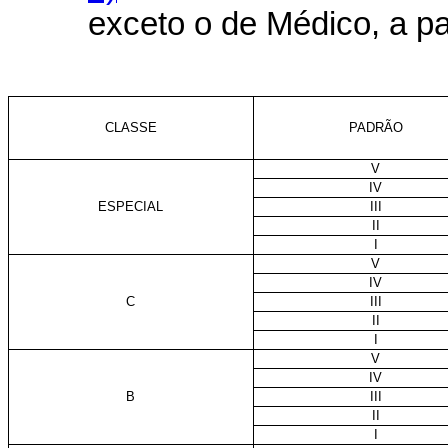
exceto o de Médico, a par
CLASSE
PADRÃO
V
IV
ESPECIAL
III
II
I
V
IV
C
III
II
I
V
IV
B
III
II
I