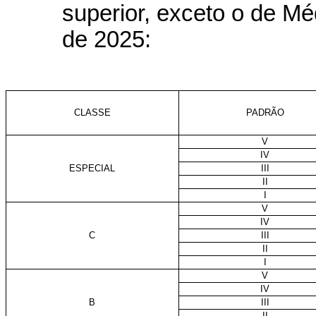
superior, exceto o de Méd
de 2025:
CLASSE
PADRÃO
V
IV
ESPECIAL
III
II
I
V
IV
C
III
II
I
V
IV
B
III
II