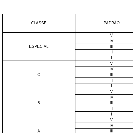
CLASSE
PADRÃO
V
IV
ESPECIAL
III
II
I
V
IV
C
III
II
I
V
IV
B
III
II
I
V
IV
A
III