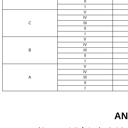
II
I
V
IV
C
III
II
I
V
IV
B
III
II
I
V
IV
A
III
II
I
AN