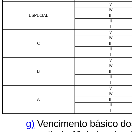
V
IV
ESPECIAL
III
II
I
V
IV
C
III
II
I
V
IV
B
III
II
I
V
IV
A
III
II
I
g)
Vencimento básico dos