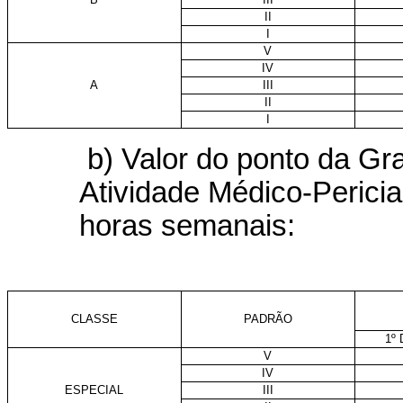
II
I
V
IV
A
III
II
I
b) Valor do ponto da Gr
Atividade Médico-Perici
horas semanais:
CLASSE
PADRÃO
1º
V
IV
ESPECIAL
III