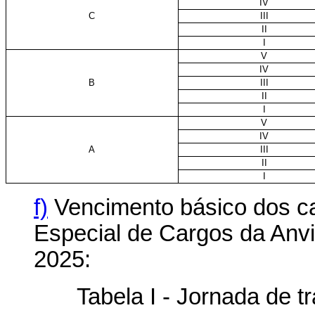
IV
C
III
II
I
V
IV
B
III
II
I
V
IV
A
III
II
I
f)
Vencimento básico dos c
Especial de Cargos da Anvis
2025:
Tabela I - Jornada de 