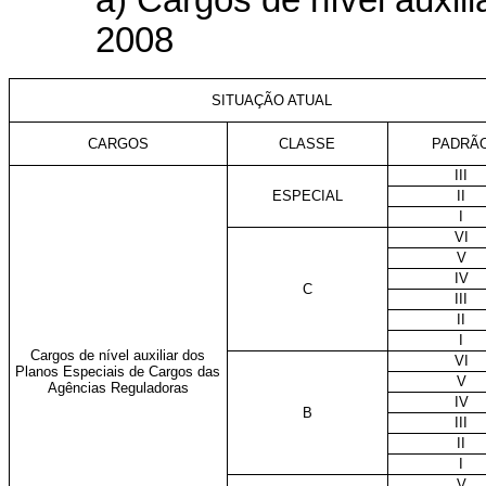
a) Cargos de nível auxilia
2008
SITUAÇÃO ATUAL
CARGOS
CLASSE
PADRÃ
III
ESPECIAL
II
I
VI
V
IV
C
III
II
I
Cargos de nível auxiliar dos
VI
Planos Especiais de Cargos das
V
Agências Reguladoras
IV
B
III
II
I
V