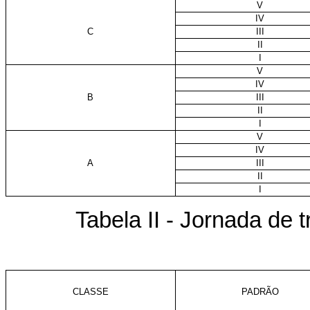
V
IV
C
III
II
I
V
IV
B
III
II
I
V
IV
A
III
II
I
Tabela II - Jornada de 
CLASSE
PADRÃO