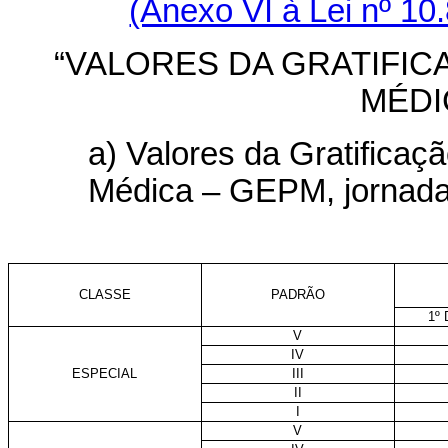
(Anexo VI à Lei nº 10
“VALORES DA GRATIFIC
MÉDI
a) Valores da Gratificaç
Médica – GEPM, jornada
CLASSE
PADRÃO
1º
V
IV
ESPECIAL
III
II
I
V