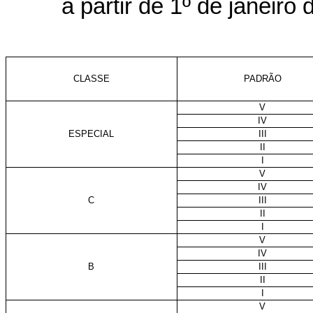
a partir de 1º de janeiro
CLASSE
PADRÃO
V
IV
ESPECIAL
III
II
I
V
IV
C
III
II
I
V
IV
B
III
II
I
V