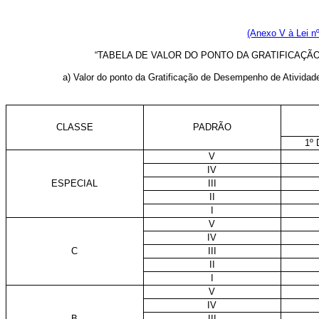
(Anexo V à Lei n
“TABELA DE VALOR DO PONTO DA GRATIFICAÇÃ
a) Valor do ponto da Gratificação de Desempenho de Ativida
CLASSE
PADRÃO
1º
V
IV
ESPECIAL
III
II
I
V
IV
C
III
II
I
V
IV
B
III