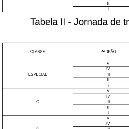
II
I
Tabela II - Jornada de 
CLASSE
PADRÃO
V
IV
ESPECIAL
III
II
I
V
IV
C
III
II
I
V
IV