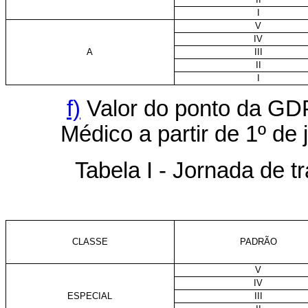
I
V
IV
A
III
II
I
f)
Valor do ponto da GD
Médico a partir de 1º de 
Tabela I - Jornada de 
CLASSE
PADRÃO
V
IV
ESPECIAL
III