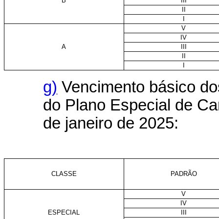
B
III
II
I
V
IV
A
III
II
I
g)
Vencimento básico dos
do Plano Especial de Car
de janeiro de 2025:
CLASSE
PADRÃO
V
IV
ESPECIAL
III