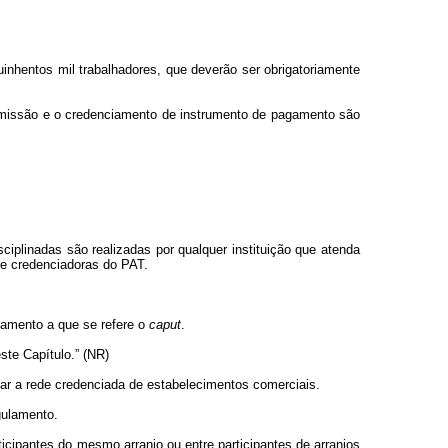
inhentos mil trabalhadores, que deverão ser obrigatoriamente
emissão e o credenciamento de instrumento de pagamento são
iplinadas são realizadas por qualquer instituição que atenda
s e credenciadoras do PAT.
agamento a que se refere o
caput
.
ste Capítulo.” (NR)
lhar a rede credenciada de estabelecimentos comerciais.
gulamento.
icipantes do mesmo arranjo ou entre participantes de arranjos