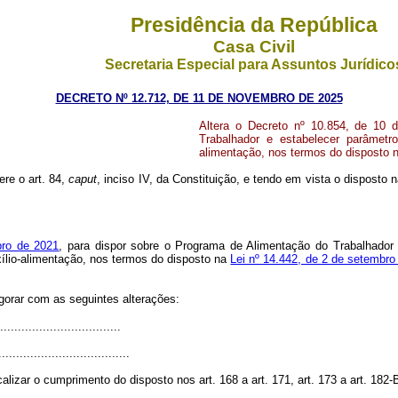
Presidência da República
Casa Civil
Secretaria Especial para Assuntos Jurídico
DECRETO Nº 12.712, DE 11 DE NOVEMBRO DE 2025
Altera o Decreto nº 10.854, de 10 
Trabalhador e estabelecer parâmetro
alimentação, nos termos do disposto n
ere o art. 84,
caput
, inciso IV, da Constituição, e tendo em vista o disposto 
bro de 2021
, para dispor sobre o Programa de Alimentação do Trabalhador
xílio-alimentação, nos termos do disposto na
Lei nº 14.442, de 2 de setembro
igorar com as seguintes alterações:
.................................
.....................................
zar o cumprimento do disposto nos art. 168 a art. 171, art. 173 a art. 182-B,