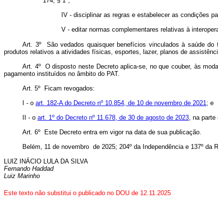
174, § 1º;
IV - disciplinar as regras e estabelecer as condições p
V - editar normas complementares relativas à interoperab
Art. 3º São vedados quaisquer benefícios vinculados à saúde do t
produtos relativos a atividades físicas, esportes, lazer, planos de assistên
Art. 4º O disposto neste Decreto aplica-se, no que couber, às modal
pagamento instituídos no âmbito do PAT.
Art. 5º Ficam revogados:
I - o
art. 182-A do Decreto nº 10.854, de 10 de novembro de 2021
; e
II - o
art. 1º do Decreto nº 11.678, de 30 de agosto de 2023
, na parte
Art. 6º Este Decreto entra em vigor na data de sua publicação.
Belém, 11 de novembro de 2025; 204º da Independência e 137º da R
LUIZ INÁCIO LULA DA SILVA
Fernando Haddad
Luiz Marinho
Este texto não substitui o publicado no DOU de 12.11.2025