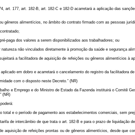
 art. 177, art. 182-B, art. 182-C e 182-D acarretará a aplicação das sançõ
ou gêneros alimentícios, no âmbito do contrato firmado com as pessoas jurídi
 contratado;
pré-paga dos valores a serem disponibilizados aos trabalhadores; ou
quer natureza não vinculados diretamente à promoção da saúde e segurança alim
sujeitará a facilitadora de aquisição de refeições ou gêneros alimentícios à 
 aplicado em dobro e acarretará o cancelamento do registro da facilitadora d
midade com o disposto neste Decreto.” (NR)
balho e Emprego e do Ministro de Estado da Fazenda instituirá o Comitê Ges
” (NR)
 poderá:
ivo total e o período de pagamento aos estabelecimentos comerciais, sem pre
tarifa de intercâmbio de que trata o art. 182-B e para o prazo de liquidação de
ras de aquisição de refeições prontas ou de gêneros alimentícios, desde que c