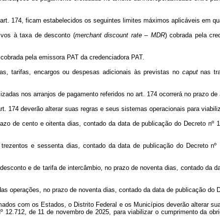
rt. 174, ficam estabelecidos os seguintes limites máximos aplicáveis em qu
tivos à taxa de desconto (
merchant discount rate
–
MDR
) cobrada pela cr
bio cobrada pela emissora PAT da credenciadora PAT.
s, tarifas, encargos ou despesas adicionais às previstas no
caput
nas tr
izadas nos arranjos de pagamento referidos no art. 174 ocorrerá no prazo de 
t. 174 deverão alterar suas regras e seus sistemas operacionais para viabil
o prazo de cento e oitenta dias, contado da data de publicação do Decreto 
o de trezentos e sessenta dias, contado da data de publicação do Decreto 
e desconto e de tarifa de intercâmbio, no prazo de noventa dias, contado da 
 das operações, no prazo de noventa dias, contado da data de publicação do 
mados com os Estados, o Distrito Federal e os Municípios deverão alterar su
 12.712, de 11 de novembro de 2025, para viabilizar o cumprimento da obrig