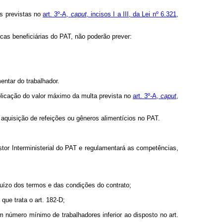
es previstas no
art. 3º-A,
caput
, incisos I a III, da Lei nº 6.321,
cas beneficiárias do PAT, não poderão prever:
entar do trabalhador.
aplicação do valor máximo da multa prevista no
art. 3º-A,
caput
,
e aquisição de refeições ou gêneros alimentícios no PAT.
tor Interministerial do PAT e regulamentará as competências,
juízo dos termos e das condições do contrato;
 que trata o art. 182-D;
om número mínimo de trabalhadores inferior ao disposto no art.