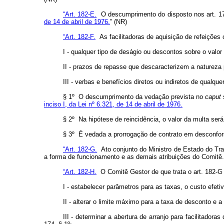
“Art. 182-E.
O descumprimento do disposto nos art. 174,
de 14 de abril de 1976.
” (NR)
“Art. 182-F.
As facilitadoras de aquisição de refeições 
I - qualquer tipo de deságio ou descontos sobre o valor
II - prazos de repasse que descaracterizem a natureza 
III - verbas e benefícios diretos ou indiretos de qual
§ 1º O descumprimento da vedação prevista no
caput
inciso I, da Lei nº 6.321, de 14 de abril de 1976.
§ 2º Na hipótese de reincidência, o valor da multa será
§ 3º É vedada a prorrogação de contrato em desconfor
“Art. 182-G.
Ato conjunto do Ministro de Estado do Tra
a forma de funcionamento e as demais atribuições do Comitê.
“Art. 182-H.
O Comitê Gestor de que trata o art. 182-G
I - estabelecer parâmetros para as taxas, o custo efet
II - alterar o limite máximo para a taxa de desconto e a 
III - determinar a abertura de arranjo para facilitado