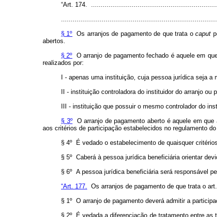
“Art. 174. ..................................................................
................................................................................
§ 1º
Os arranjos de pagamento de que trata o
caput
p
abertos.
§ 2º
O arranjo de pagamento fechado é aquele em que 
realizados por:
I - apenas uma instituição, cuja pessoa jurídica seja a 
II - instituição controladora do instituidor do arranjo ou
III - instituição que possuir o mesmo controlador do inst
§ 3º
O arranjo de pagamento aberto é aquele em que as 
aos critérios de participação estabelecidos no regulamento do
§ 4º É vedado o estabelecimento de quaisquer critério
§ 5º Caberá à pessoa jurídica beneficiária orientar de
§ 6º A pessoa jurídica beneficiária será responsável p
“Art. 177.
Os arranjos de pagamento de que trata o art. 
§ 1º O arranjo de pagamento deverá admitir a participa
§ 2º É vedada a diferenciação de tratamento entre as t