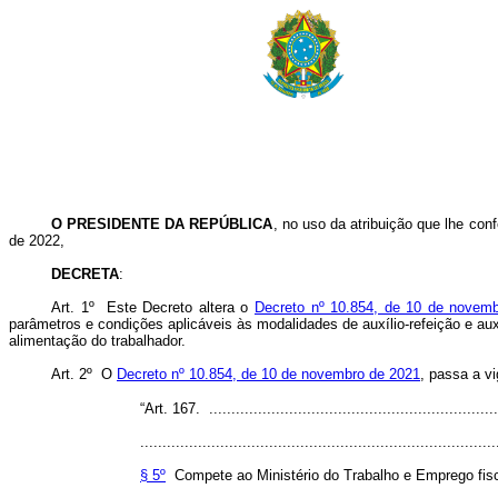
O PRESIDENTE DA REPÚBLICA
, no uso da atribuição que lhe conf
de 2022,
DECRETA
:
Art. 1º Este Decreto altera o
Decreto nº 10.854, de 10 de novem
parâmetros e condições aplicáveis às modalidades de auxílio-refeição e au
alimentação do trabalhador.
Art. 2º O
Decreto nº 10.854, de 10 de novembro de 2021
, passa a v
“Art. 167. ..................................................................
................................................................................
§ 5º
Compete ao Ministério do Trabalho e Emprego fiscali