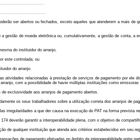
..................................
.....................................
oderão ser abertos ou fechados, exceto aqueles que atenderem a mais de qu
a gestão de moeda eletrônica ou, cumulativamente, a gestão de conta, a 
mesma do instituidor do arranjo;
 por este controlada; ou
ituidor do arranjo.
atividades relacionadas à prestação de serviços de pagamento por ele disc
 arranjo, com a possibilidade de haver múltiplas instituições como emissora
s de exclusividade aos arranjos de pagamento abertos.
vidamente os seus trabalhadores sobre a utilização correta dos arranjos de p
elas irregularidades a que der causa na execução do PAT na forma prevista ne
174 deverão garantir a interoperabilidade plena, com o objetivo de comparti
ção de qualquer instituição que atenda aos critérios estabelecidos em seu re
ransações de pagamento efetuadas no âmbito da interoperabilidade entre part