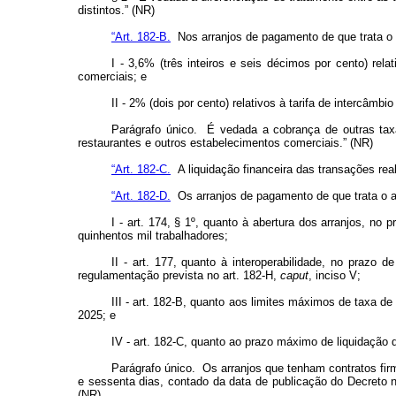
distintos.” (NR)
“Art. 182-B.
Nos arranjos de pagamento de que trata o a
I - 3,6% (três inteiros e seis décimos por cento) rela
comerciais; e
II - 2% (dois por cento) relativos à tarifa de intercâm
Parágrafo único. É vedada a cobrança de outras taxa
restaurantes e outros estabelecimentos comerciais.” (NR)
“Art. 182-C.
A liquidação financeira das transações real
“Art. 182-D.
Os arranjos de pagamento de que trata o ar
I - art. 174, § 1º, quanto à abertura dos arranjos, n
quinhentos mil trabalhadores;
II - art. 177, quanto à interoperabilidade, no praz
regulamentação prevista no art. 182-H,
caput
, inciso V;
III - art. 182-B, quanto aos limites máximos de taxa d
2025; e
IV - art. 182-C, quanto ao prazo máximo de liquidação
Parágrafo único. Os arranjos que tenham contratos fir
e sessenta dias, contado da data de publicação do Decreto nº
(NR)