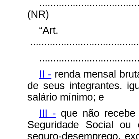
...................................
(NR)
“Ar
.......................................
...................................
II -
renda mensal bruta 
de seus integrantes, ig
salário mínimo; e
III -
que não recebe o
Seguridade Social ou 
seguro-desemprego, exc