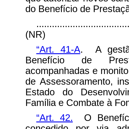
do Benefício de Prestaç
...................................
(NR)
“Art. 41-A
. A gestã
Benefício de Pres
acompanhadas e monitora
de Assessoramento, ins
Estado do Desenvolvim
Família e Combate à Fo
“Art. 42.
O Benefíci
concedido por via admi