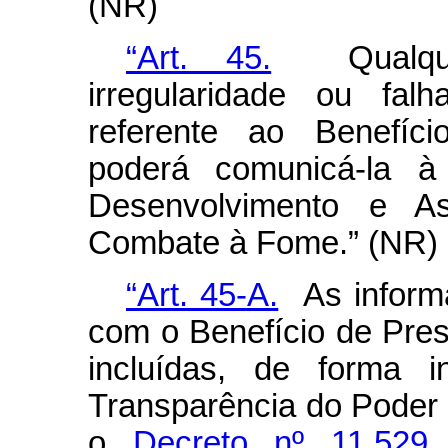
(NR)
“Art. 45.
Qualquer
irregularidade ou fal
referente ao Benefíc
poderá comunicá-la à 
Desenvolvimento e Ass
Combate à Fome.” (NR)
“Art. 45-A.
As informa
com o Benefício de Pre
incluídas, de forma i
Transparência do Poder E
o
Decreto nº 11.52