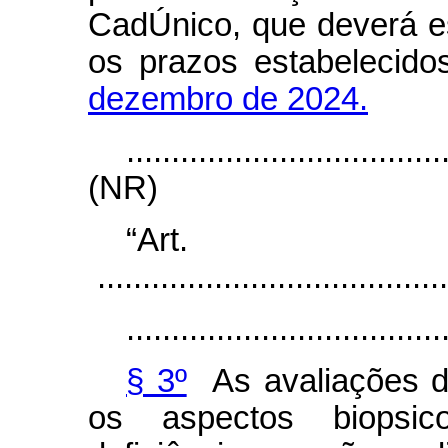
CadÚnico, que deverá e
os prazos estabelecid
dezembro de 2024.
...................................
(NR)
“Ar
.......................................
...................................
§ 3º
As avaliações de
os aspectos biopsi