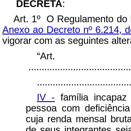
DECRETA
:
Art. 1º O Regulamento do 
Anexo ao Decreto nº 6.214, 
vigorar com as seguintes alte
“Ar
.......................................
...................................
IV -
família incapaz
pessoa com deficiênci
cuja renda mensal bruta
de seus integrantes seja