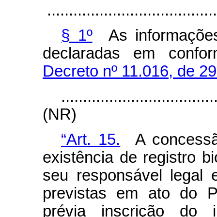
.......................................
§ 1º
As informações
declaradas em confo
Decreto nº 11.016, de 2
...................................
(NR)
“Art. 15.
A concessão
existência de registro b
seu responsável legal
previstas em ato do P
prévia inscrição do