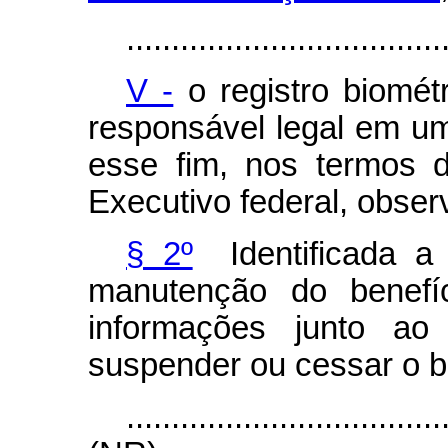
...................................
V -
o registro biomét
responsável legal em u
esse fim, nos termos 
Executivo federal, obse
§ 2º
Identificada a
manutenção do benefíc
informações junto a
suspender ou cessar o b
...................................