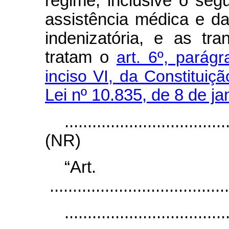
regime, inclusive o se
assistência médica e d
indenizatória, e as tr
tratam o
art. 6º, parágr
inciso VI, da Constituiçã
Lei nº 10.835, de 8 de j
...................................
(NR)
“Ar
.......................................
...................................