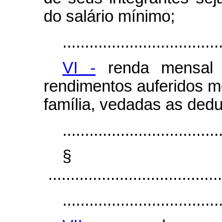
do salário mínimo;
...................................
VI -
renda mensal b
rendimentos auferidos 
família, vedadas as ded
...................................
§
.......................................
...................................