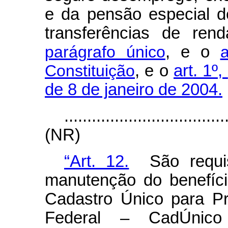
e da pensão especial de
transferências de re
parágrafo único
, e o
Constituição
, e o
art. 1º,
de 8 de janeiro de 2004.
...................................
(NR)
“Art. 12.
São requis
manutenção do benefíc
Cadastro Único para P
Federal – CadÚnico 