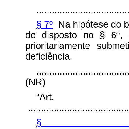
...................................
§ 7º
Na hipótese do b
do disposto no § 6º, 
prioritariamente subm
deficiência.
...................................
(NR)
“Ar
.......................................
§