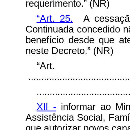
requerimento.” (NR)
“Art. 25.
A cessação 
Continuada concedido 
benefício desde que ate
neste Decreto.” (NR)
“Ar
.......................................
...................................
XII -
informar ao Min
Assistência Social, Fa
que autorizar novos can