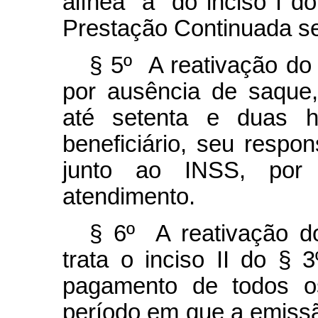
alínea “a” do inciso I d
Prestação Continuada se
§ 5º A reativação do 
por ausência de saque
até setenta e duas h
beneficiário, seu respo
junto ao INSS, por 
atendimento.
§ 6º A reativação do
trata o inciso II do § 
pagamento de todos os
período em que a emissã