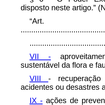
disposto neste artigo.” (
“Ar
........................................
...................................
VII -
aproveitame
sustentável da flora e fa
VIII
- recuperação
acidentes ou desastres a
IX -
ações de preven