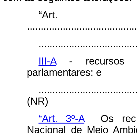
“Ar
........................................
...................................
III-A
- recursos p
parlamentares; e
...................................
(NR)
“Art. 3º-A
Os recur
Nacional de Meio Ambie