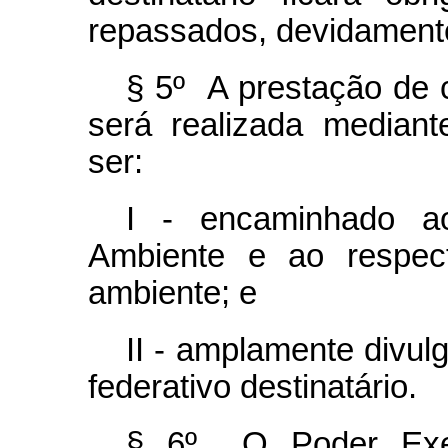
repassados, devidamente
§ 5º A prestação de 
será realizada mediant
ser:
I - encaminhado a
Ambiente e ao respect
ambiente; e
II - amplamente divulg
federativo destinatário.
§ 6º O Poder Execu