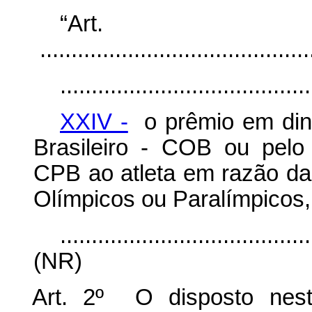
“Ar
............................................
........................................
XXIV -
o prêmio em dinh
Brasileiro - COB ou pelo 
CPB ao atleta em razão d
Olímpicos ou Paralímpicos, 
........................................
(NR)
Art. 2º O disposto nest