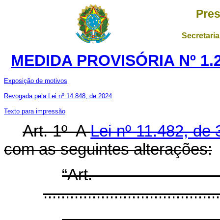
Pres
Secretaria
MEDIDA PROVISÓRIA Nº 1.2
Exposição de motivos
Revogada pela Lei nº 14.848, de 2024
Texto para impressão
Art. 1º A
Lei nº 11.482, de
com as seguintes alterações:
“Ar
........................................
...................................