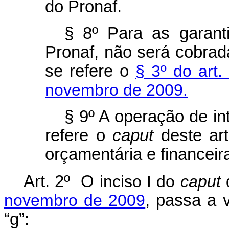
do Pronaf.
§ 8º Para as garant
Pronaf, não será cobrad
se refere o
§ 3º do art.
novembro de 2009.
§ 9º A operação de in
refere o
caput
deste arti
orçamentária e financeira
Art. 2º O
inciso I do
caput
d
novembro de 2009
, passa a 
“g”: