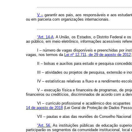
................................................................................
V –
garantir aos pais, aos responsáveis e aos estudant
ou em parceria com organizações internacionais.
..............................................................................
“Art. 14-A
. A União, os Estados, o Distrito Federal e o
ao público, em meio eletrônico, informações acessíveis refere
I – número de vagas disponíveis e preenchidas por inst
vagas, nos termos da
Lei nº 12.711, de 29 de agosto de 2012;
II – bolsas e auxílios para estudo e pesquisa concedid
III – atividades ou projetos de pesquisa, extensão e i
IV – estatísticas relativas a fluxo e a rendimento escol
V – execução física e financeira de programas, de proj
financeiros ou creditícios, discriminados de acordo com a den
VI – currículo profissional e acadêmico dos ocupante
14 de agosto de 2018
(Lei Geral de Proteção de Dados Pessoa
VII – pautas e atas das reuniões do Conselho Nacional
“Art. 56.
As instituições públicas de educação superio
participarão os segmentos da comunidade institucional, local e