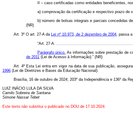
II – caso certificadas como entidades beneficentes, n
a) comprovação da certificação e respectivo prazo de v
b) número de bolsas integrais e parciais concedidas 
(NR)
Art. 3º O art. 27-A da
Lei nº 10.973, de 2 dezembro de 2004
, passa a
“Art. 27-A. .................................................................
Parágrafo único.
As informações sobre prestação de co
de 2011
(Lei de Acesso à Informação).” (NR)
Art. 4º Esta Lei entra em vigor na data de sua publicação, assegu
1996
(Lei de Diretrizes e Bases da Educação Nacional).
Brasília, 16 de outubro de 2024; 203º da Independência e 136º da Re
LUIZ INÁCIO LULA DA SILVA
Camilo Sobreira de Santana
Simone Nassar Tebet
Este texto não substitui o publicado no DOU de 17.10.2024.