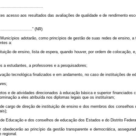
....................................
es acesso aos resultados das avaliações de qualidade e de rendimento escol
.............................” (NR)
s Municípios adotarão, como princípios de gestão de suas redes de ensino, a
ntes a:
ituição de ensino, lista de espera, quando houver, por ordem de colocação, e,
os a estudantes, a professores e a pesquisadores;
novação tecnológica finalizados e em andamento, no caso de instituições de e
ares;
etos e de atividades direcionados à educação básica e superior financiados co
ominação a eles atribuída nos diplomas legais que os instituíram;
s de cargo de direção de instituição de ensino e dos membros dos conselho
is);
 de Educação e dos conselhos de educação dos Estados e do Distrito Federal
r obedecerão ao princípio da gestão transparente e democrática, assegurada
 regional.