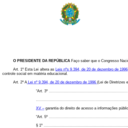
O PRESIDENTE DA REPÚBLICA
Faço saber que o Congresso Nacio
Art. 1º Esta Lei altera as
Leis nºs 9.394, de 20 de dezembro de 1996
controle social em matéria educacional.
Art. 2º A
Lei nº 9.394, de 20 de dezembro de 1996
(Lei de Diretrizes
“Art. 3º .....................................................................
................................................................................
XV –
garantia do direito de acesso a informações públ
“Art. 5º .....................................................................
§ 1º ..........................................................................