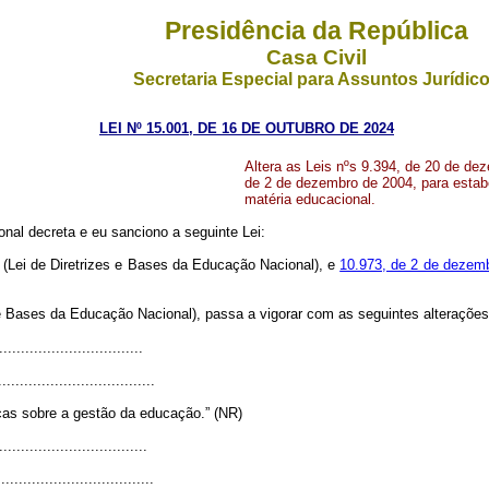
Presidência da República
Casa Civil
Secretaria Especial para Assuntos Jurídic
LEI Nº 15.001, DE 16 DE OUTUBRO DE 2024
Altera as Leis nºs 9.394, de 20 de de
de 2 de dezembro de 2004, para estabe
matéria educacional.
nal decreta e eu sanciono a seguinte Lei:
(Lei de Diretrizes e Bases da Educação Nacional), e
10.973, de 2 de dezem
 e Bases da Educação Nacional), passa a vigorar com as seguintes alterações
.................................
....................................
icas sobre a gestão da educação.” (NR)
..................................
...................................