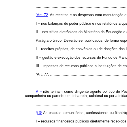
..............................................................................
“Art. 72
. As receitas e as despesas com manutenção e 
I – nos balanços do poder público e nos relatórios a qu
II – nos sítios eletrônicos do Ministério da Educação 
Parágrafo único. Deverão ser publicados, de forma espe
I – receitas próprias, de convênios ou de doações das i
II – gestão e execução dos recursos do Fundo de Man
III – repasses de recursos públicos a instituições de e
“Art. 77. ....................................................................
................................................................................
V –
não tenham como dirigente agente político de Pode
companheiro ou parente em linha reta, colateral ou por afinidad
................................................................................
§ 3º
As escolas comunitárias, confessionais ou filantró
I – recursos financeiros públicos diretamente recebido