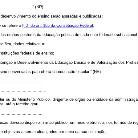
.............................” (NR)
desenvolvimento do ensino serão apuradas e publicadas:
e se refere o
§ 3º do art. 165 da Constituição Federal;
e dos órgãos gestores da educação pública de cada ente federado subnacional
cífica, dados relativos a:
nstituições federais de ensino;
utenção e Desenvolvimento da Educação Básica e de Valorização dos Profis
nsino conveniadas para oferta da educação escolar.” (NR)
..................................
.....................................
r ou do Ministério Público, dirigente de órgão ou entidade da administraç
e, até o terceiro grau.
....................................
picas deverão disponibilizar ao público, em meio eletrônico, nos termos de r
s e objetivos a serem alcançados por meio da sua utilização;