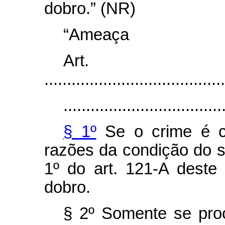
dobro.” (NR)
“Ameaça
Art
........................................
...................................
§ 1º
Se o crime é co
razões da condição do s
1º do art. 121-A deste
dobro.
§ 2º Somente se pro