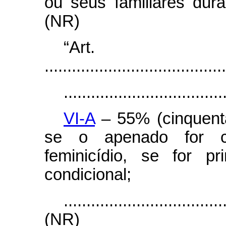
ou seus familiares dur
(NR)
“Art
........................................
...................................
VI-A
– 55% (cinquenta
se o apenado for c
feminicídio, se for p
condicional;
...................................
(NR)