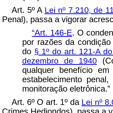
Art. 5º A
Lei nº 7.210, de 1
Penal), passa a vigorar acresc
“Art. 146-E
. O conden
por razões da condição
do
§ 1º do art. 121-A do
dezembro de 1940
(Có
qualquer benefício em
estabelecimento penal,
monitoração eletrônica.”
Art. 6º O art. 1º da
Lei nº 8
Crimes Hediondos), passa a v