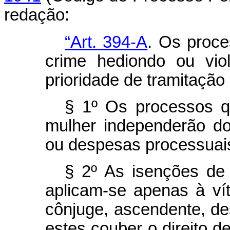
redação:
“Art. 394-A
. Os proce
crime hediondo ou vio
prioridade de tramitação
§ 1º Os processos q
mulher independerão d
ou despesas processuais
§ 2º As isenções de 
aplicam-se apenas à ví
cônjuge, ascendente, d
estes couber o direito d