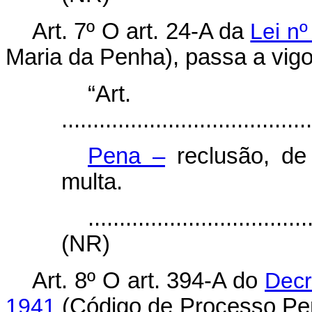
Art. 7º O art. 24-A da
Lei n
Maria da Penha), passa a vigo
“Art
........................................
Pena –
reclusão, de 
multa.
...................................
(NR)
Art. 8º O art. 394-A do
Decr
1941
(Código de Processo Pen