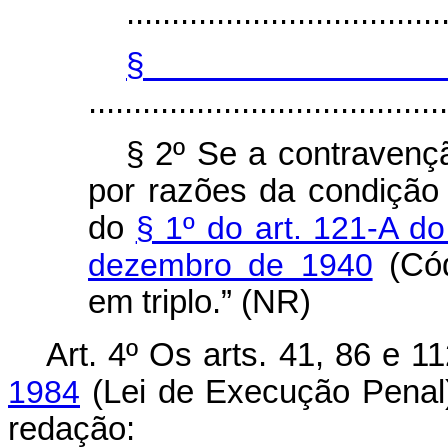
...................................
§
........................................
§ 2º Se a contravençã
por razões da condição
do
§ 1º do art. 121-A do
dezembro de 1940
(Cód
em triplo.” (NR)
Art. 4º Os arts. 41, 86 e 1
1984
(Lei de Execução Penal)
redação: