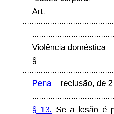
Art
........................................
...................................
Violência doméstica
§
........................................
Pena –
reclusão, de 2 
...................................
§ 13.
Se a lesão é pr