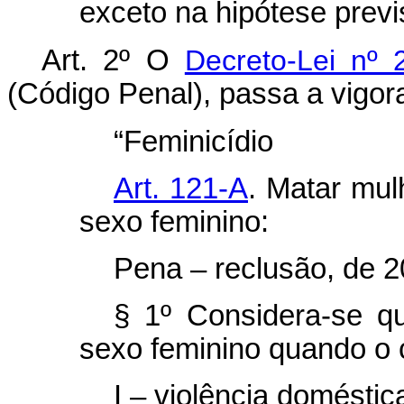
exceto na hipótese previs
Art. 2º O
Decreto-Lei nº
(Código Penal), passa a vigora
“Feminicídio
Art. 121-A
. Matar mul
sexo feminino:
Pena – reclusão, de 20
§ 1º Considera-se q
sexo feminino quando o 
I – violência doméstica