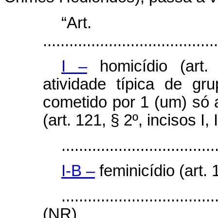
“Ar
........................................
I –
homicídio (art.
atividade típica de gr
cometido por 1 (um) só a
(art. 121, § 2º, incisos I, II
...................................
I-B –
feminicídio (art.
...................................
(NR)