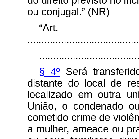
do direito previsto no in
ou conjugal.” (NR)
“Ar
........................................
...................................
§ 4º
Será transferid
distante do local de re
localizado em outra uni
União, o condenado ou
cometido crime de violên
a mulher, ameace ou prat