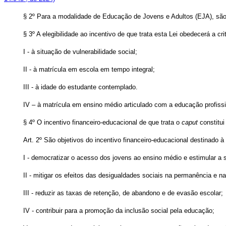
§ 2º Para a modalidade de Educação de Jovens e Adultos (EJA), são e
§ 3º A elegibilidade ao incentivo de que trata esta Lei obedecerá a c
I - à situação de vulnerabilidade social;
II - à matrícula em escola em tempo integral;
III - à idade do estudante contemplado.
IV – à matrícula em ensino médio articulado com a educação profissi
§ 4º O incentivo financeiro-educacional de que trata o
caput
constitui
Art. 2º
São objetivos do incentivo financeiro-educacional destinado 
I - democratizar o acesso dos jovens ao ensino médio e estimular a 
II - mitigar os efeitos das desigualdades sociais na permanência e 
III - reduzir as taxas de retenção, de abandono e de evasão escolar;
IV - contribuir para a promoção da inclusão social pela educação;