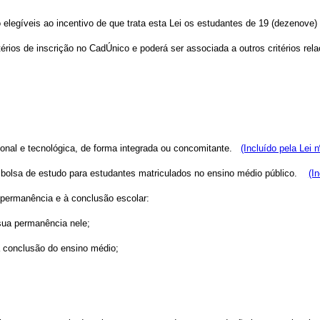
legíveis ao incentivo de que trata esta Lei os estudantes de 19 (dezenove) a
ritérios de inscrição no CadÚnico e poderá ser associada a outros critérios r
onal e tecnológica, de forma integrada ou concomitante.
(Incluído pela Lei 
 bolsa de estudo para estudantes matriculados no ensino médio público.
(I
à permanência e à conclusão escolar:
sua permanência nele;
na conclusão do ensino médio;