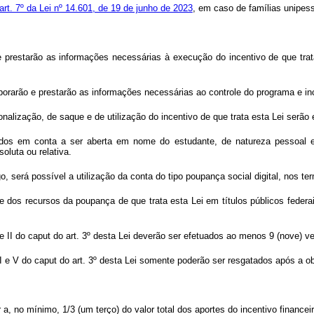
art. 7º da Lei nº 14.601, de 19 de junho de 2023
, em caso de famílias unipess
e prestarão as informações necessárias à execução do incentivo de que trat
aborarão e prestarão as informações necessárias ao controle do programa e i
onalização, de saque e de utilização do incentivo de que trata esta Lei serã
ados em conta a ser aberta em nome do estudante, de natureza pessoal e i
luta ou relativa.
go, será possível a utilização da conta do tipo poupança social digital, nos t
te dos recursos da poupança de que trata esta Lei em títulos públicos feder
e II do
caput
do art. 3º desta Lei deverão ser efetuados ao menos 9 (nove) 
II e V do
caput
do art. 3º desta Lei somente poderão ser resgatados após a ob
 a, no mínimo, 1/3 (um terço) do valor total dos aportes do incentivo finance