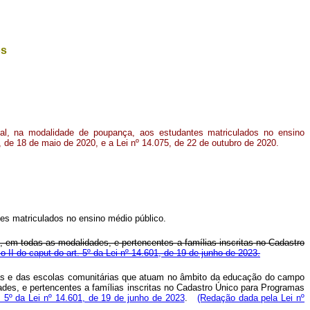
os
ional, na modalidade de poupança, aos estudantes matriculados no ensino
9, de 18 de maio de 2020, e a Lei nº 14.075, de 22 de outubro de 2020
.
tes matriculados no ensino médio público.
s, em todas as modalidades, e pertencentes a famílias inscritas no Cadastro
so II do
caput
do art. 5º da Lei nº 14.601, de 19 de junho de 2023.
icas e das escolas comunitárias que atuam no âmbito da educação do campo
des, e pertencentes a famílias inscritas no Cadastro Único para Programas
t. 5º da Lei nº 14.601, de 19 de junho de 2023
.
(Redação dada pela Lei nº