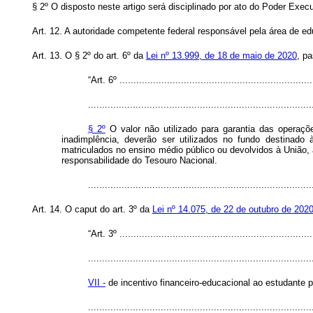
§ 2º O disposto neste artigo será disciplinado por ato do Poder Execu
Art. 12. A autoridade competente federal responsável pela área de e
Art. 13. O § 2º do art. 6º da
Lei nº 13.999, de 18 de maio de 2020
, p
“Art. 6º .....................................................................
................................................................................
§ 2º
O valor não utilizado para garantia das operaç
inadimplência, deverão ser utilizados no fundo destinado
matriculados no ensino médio público ou devolvidos à União, 
responsabilidade do Tesouro Nacional.
..............................................................................
Art. 14. O
caput
do art. 3º da
Lei nº 14.075, de 22 de outubro de 202
“Art. 3º .....................................................................
................................................................................
VII -
de incentivo financeiro-educacional ao estudante 
..............................................................................