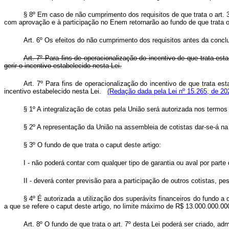
§ 8º Em caso de não cumprimento dos requisitos de que trata o art.
com aprovação e à participação no Enem retornarão ao fundo de que trata o 
Art. 6º
Os efeitos do não cumprimento dos requisitos antes da conclu
Art. 7º
Para fins de operacionalização do incentivo de que trata esta 
gerir o incentivo estabelecido nesta Lei.
Art. 7º Para fins de operacionalização do incentivo de que trata est
incentivo estabelecido nesta Lei.
(Redação dada pela Lei nº 15.265, de 20
§ 1º A integralização de cotas pela União será autorizada nos termos
§ 2º A representação da União na assembleia de cotistas dar-se-á n
§ 3º O fundo de que trata o
caput
deste artigo:
I - não poderá contar com qualquer tipo de garantia ou aval por parte
II - deverá conter previsão para a participação de outros cotistas, pes
§ 4º É autorizada a utilização dos superávits financeiros do fundo a 
a que se refere o
caput
deste artigo, no limite máximo de R$ 13.000.000.000,
Art. 8º O fundo de que trata o art. 7º desta Lei poderá ser criado, adm