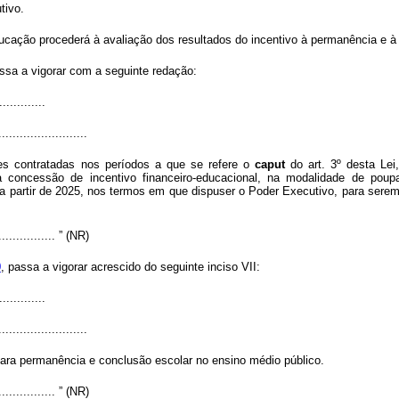
tivo.
ducação procederá à avaliação dos resultados do incentivo à permanência e à
assa a vigorar com a seguinte redação:
.............
.........................
ões contratadas nos períodos a que se refere o
caput
do art. 3º desta Lei
 à concessão de incentivo financeiro-educacional, na modalidade de po
a partir de 2025, nos termos em que dispuser o Poder Executivo, para serem
.................. ” (NR)
0
, passa a vigorar acrescido do seguinte inciso VII:
.............
.........................
para permanência e conclusão escolar no ensino médio público.
.................. ” (NR)