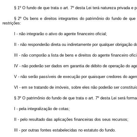
§ 1º O fundo de que trata o art. 7º desta Lei terá natureza privada e 
§ 2º Os bens e direitos integrantes do patrimônio do fundo de que 
restrições:
I - não integrarão o ativo do agente financeiro oficial;
II - não responderão direta ou indiretamente por qualquer obrigação do
III - não comporão a lista de bens e direitos do agente financeiro oficia
IV - não poderão ser dados em garantia de débito de operação do agent
V - não serão passíveis de execução por quaisquer credores do agente
VI - em se tratando de imóveis, sobre eles não poderão ser constituí
§ 3º O patrimônio do fundo de que trata o art. 7º desta Lei será forma
I - pela integralização de cotas;
II - pelo resultado das aplicações financeiras dos seus recursos;
III - por outras fontes estabelecidas no estatuto do fundo.