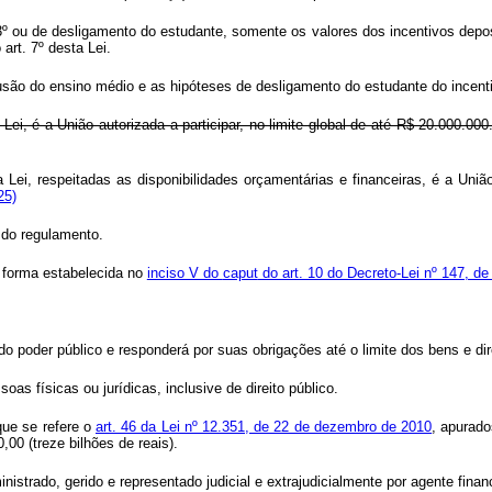
 3º ou de desligamento do estudante, somente os valores dos incentivos depo
art. 7º desta Lei.
são do ensino médio e as hipóteses de desligamento do estudante do incenti
Lei, é a União autorizada a participar, no limite global de até R$ 20.000.000
a Lei, respeitadas as disponibilidades orçamentárias e financeiras, é a União
25)
 do regulamento.
a forma estabelecida no
inciso V do
caput
do art. 10 do Decreto-Lei nº 147, de
 do poder público e responderá por suas obrigações até o limite dos bens e dir
soas físicas ou jurídicas, inclusive de direito público.
que se refere o
art. 46 da Lei nº 12.351, de 22 de dezembro de 2010
, apurado
00 (treze bilhões de reais).
inistrado, gerido e representado judicial e extrajudicialmente por agente finance