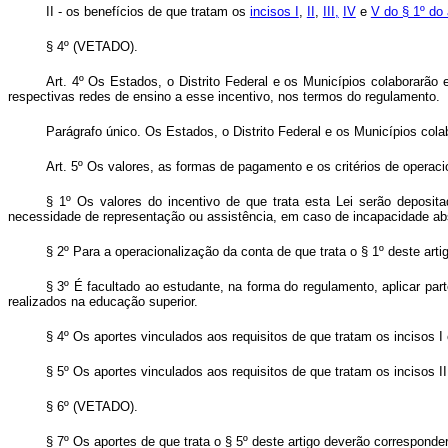
II - os benefícios de que tratam os
incisos I
,
II
,
III,
IV
e
V do § 1º do 
§ 4º (VETADO).
Art. 4º Os Estados, o Distrito Federal e os Municípios colaborarão 
respectivas redes de ensino a esse incentivo, nos termos do regulamento.
Parágrafo único. Os Estados, o Distrito Federal e os Municípios col
Art. 5º Os valores, as formas de pagamento e os critérios de operaci
§ 1º Os valores do incentivo de que trata esta Lei serão deposit
necessidade de representação ou assistência, em caso de incapacidade abso
§ 2º Para a operacionalização da conta de que trata o § 1º deste arti
§ 3º É facultado ao estudante, na forma do regulamento, aplicar par
realizados na educação superior.
§ 4º Os aportes vinculados aos requisitos de que tratam os incisos I 
§ 5º Os aportes vinculados aos requisitos de que tratam os incisos I
§ 6º (VETADO).
§ 7º Os aportes de que trata o § 5º deste artigo deverão corresponder