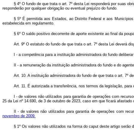
§ 4º O fundo de que trata o art. 7º desta Lei responderá por suas ob
responderão por qualquer obrigação ou eventual prejuízo do fundo.
§ 5º É permitida aos Estados, ao Distrito Federal e aos Municípios 
estabelecida em regulamento.
§ 6º O saldo positivo decorrente de aporte existente ao final da poupa
Art. 9º
O estatuto do fundo de que trata o art. 7º desta Lei deverá di
I - a competência para a instituição administradora do fundo delibera
II - a remuneração da instituição administradora do fundo e do agen
Art. 10.
A instituição administradora do fundo de que trata o art. 7º de
Art. 11.
É autorizada a transferência, nos termos da legislação, para o
I - de valores não utilizados para garantia de operações com recur
25 da Lei nº 14.690, de 3 de outubro de 2023, caso em que ficará afastado
II - de valores não utilizados para garantia de operações com r
novembro de 2009.
§ 1º Os valores não utilizados na forma do
caput
deste artigo serão d