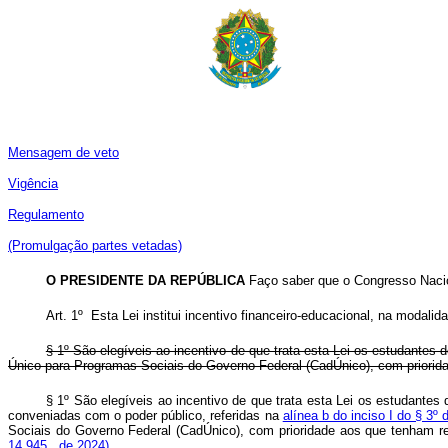
Mensagem de veto
Vigência
Regulamento
(Promulgação partes vetadas)
O PRESIDENTE DA REPÚBLICA
Faço saber que o Congresso Nacion
Art. 1º Esta Lei institui incentivo financeiro-educacional, na moda
§ 1º São elegíveis ao incentivo de que trata esta Lei os estudantes
Único para Programas Sociais do Governo Federal (CadÚnico), com priori
§ 1º São elegíveis ao incentivo de que trata esta Lei os estudant
conveniadas com o poder público, referidas na
alínea b do inciso I do § 3º
Sociais do Governo Federal (CadÚnico), com prioridade aos que tenham 
14.945 , de 2024)