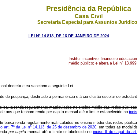
Presidência da República
Casa Civil
Secretaria Especial para Assuntos Jurídic
LEI Nº 14.818, DE 16 DE JANEIRO DE 2024
Institui incentivo financeiro-educac
médio público; e altera a Lei nº 13.99
al decreta e eu sanciono a seguinte Lei:
lidade de poupança, destinado à permanência e à conclusão escolar de estudan
 de baixa renda regularmente matriculados no ensino médio das redes pública
dade aos que tenham renda
per capita
mensal até o limite estabelecido no
inci
es de baixa renda regularmente matriculados no ensino médio das redes públ
 do art. 7º da Lei nº 14.113, de 25 de dezembro de 2020
, em todas as modalida
renda
per capita
mensal até o limite estabelecido no
inciso II do caput do ar