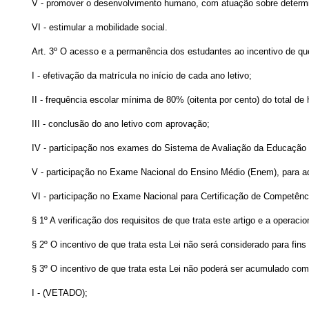
V - promover o desenvolvimento humano, com atuação sobre determina
VI - estimular a mobilidade social.
Art. 3º
O acesso e a permanência dos estudantes ao incentivo de que 
I - efetivação da matrícula no início de cada ano letivo;
II - frequência escolar mínima de 80% (oitenta por cento) do total de 
III - conclusão do ano letivo com aprovação;
IV - participação nos exames do Sistema de Avaliação da Educação 
V - participação no Exame Nacional do Ensino Médio (Enem), para aq
VI - participação no Exame Nacional para Certificação de Competênci
§ 1º A verificação dos requisitos de que trata este artigo e a operac
§ 2º O incentivo de que trata esta Lei não será considerado para fins
§ 3º O incentivo de que trata esta Lei não poderá ser acumulado com
I - (VETADO);