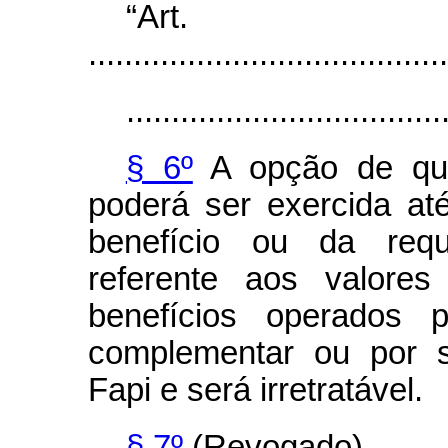
“Ar
........................................
...................................
§ 6º
A opção de qu
poderá ser exercida a
benefício ou da requ
referente aos valore
benefícios operados p
complementar ou por 
Fapi e será irretratável.
§ 7º
(Revogado).