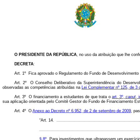
O PRESIDENTE DA REPÚBLICA
, no uso da atribuição que lhe conf
DECRETA
:
Art. 1º Fica aprovado o Regulamento do Fundo de Desenvolvimento
Art. 2º O Conselho Deliberativo da Superintendência do Desenvo
observadas as competências atribuídas na
Lei Complementar nº 125, de 3 d
Art. 3º O financiamento a estudantes de que trata o
art. 3º,
caput
, 
sua aplicação orientada pelo Comitê Gestor do Fundo de Financiamento Est
Art. 4º O
Anexo ao Decreto nº 6.952, de 2 de setembro de 2009
, pa
“Art. 14. ...................................................................
................................................................................
§ 8º
Para investimentos que ultrapassem um exercício