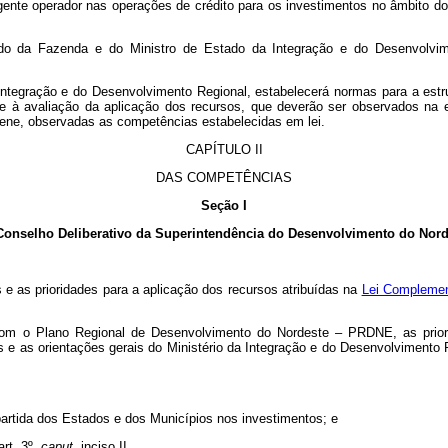
agente operador nas operações de crédito para os investimentos no âmbito d
Estado da Fazenda e do Ministro de Estado da Integração e do Desenvolvi
Integração e do Desenvolvimento Regional, estabelecerá normas para a estr
e à avaliação da aplicação dos recursos, que deverão ser observados na 
dene, observadas as competências estabelecidas em lei.
CAPÍTULO II
DAS COMPETÊNCIAS
Seção I
Conselho Deliberativo da Superintendência do Desenvolvimento do Nord
e as prioridades para a aplicação dos recursos atribuídas na
Lei Complement
 com o Plano Regional de Desenvolvimento do Nordeste – PRDNE, as prior
es e as orientações gerais do Ministério da Integração e do Desenvolvimento
;
apartida dos Estados e dos Municípios nos investimentos; e
art. 3º,
caput
, inciso II.