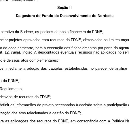
Seção II
Da gestora do Fundo de Desenvolvimento do Nordeste
liberativo da Sudene, os pedidos de apoio financeiro do FDNE;
inanciar projetos aprovados com recursos do FDNE, observados os limites orça
nício de cada semestre, para a execução dos financiamentos por parte do age
rt. 12,
caput
, inciso V, descontados eventuais recursos não aplicados no sem
nto e de seus atos complementares;
rsos, mediante a adoção das cautelas estabelecidas no parecer de análise
sos do FDNE;
 Regulamento;
os desvios de recursos do FDNE;
definir as informações do projeto necessárias à decisão sobre a participaçã
lização dos atos relacionados à gestão do FDNE;
es para as aplicações dos recursos do FDNE, em consonância com a Política 