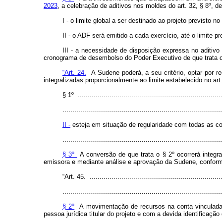
2023
, a celebração de aditivos nos moldes do art. 32, § 8º, 
I - o limite global a ser destinado ao projeto previsto
II - o ADF será emitido a cada exercício, até o limite
III - a necessidade de disposição expressa no aditivo
cronograma de desembolso do Poder Executivo de que trata 
“Art. 24.
A Sudene poderá, a seu critério, optar por r
integralizadas proporcionalmente ao limite estabelecido no art
§ 1º .........................................................................
................................................................................
II -
esteja em situação de regularidade com todas as co
................................................................................
§ 3º
A conversão de que trata o § 2º ocorrerá integ
emissora e mediante análise e aprovação da Sudene, conforme
“Art. 45. ...................................................................
................................................................................
§ 2º
A movimentação de recursos na conta vinculada de
pessoa jurídica titular do projeto e com a devida identificação 