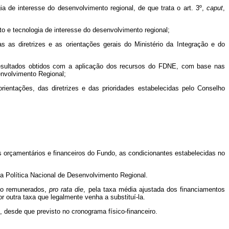
ia de interesse do desenvolvimento regional, de que trata o art. 3º,
caput
,
to e tecnologia de interesse do desenvolvimento regional;
s as diretrizes e as orientações gerais do Ministério da Integração e do
 resultados obtidos com a aplicação dos recursos do FDNE, com base nas
envolvimento Regional;
ientações, das diretrizes e das prioridades estabelecidas pelo Conselho
 orçamentários e financeiros do Fundo, as condicionantes estabelecidas no
da Política Nacional de Desenvolvimento Regional.
rão remunerados,
pro rata die
, pela taxa média ajustada dos financiamentos
r outra taxa que legalmente venha a substituí-la.
, desde que previsto no cronograma físico-financeiro.