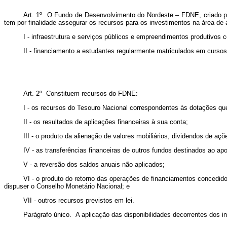
Art. 1º O Fundo de Desenvolvimento do Nordeste – FDNE, criado 
tem por finalidade assegurar os recursos para os investimentos na área d
I - infraestrutura e serviços públicos e empreendimentos produtivos
II - financiamento a estudantes regularmente matriculados em cursos 
Art. 2º Constituem recursos do FDNE:
I - os recursos do Tesouro Nacional correspondentes às dotações qu
II - os resultados de aplicações financeiras à sua conta;
III - o produto da alienação de valores mobiliários, dividendos de açõ
IV - as transferências financeiras de outros fundos destinados ao 
V - a reversão dos saldos anuais não aplicados;
VI - o produto do retorno das operações de financiamentos concedido
dispuser o Conselho Monetário Nacional; e
VII - outros recursos previstos em lei.
Parágrafo único. A aplicação das disponibilidades decorrentes dos in