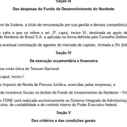
Seção III
Das despesas do Fundo de Desenvolvimento do Nordeste
avor da Sudene, a título de remuneração por sua gestão e demais competências 
 valor a que se refere o art. 2º,
caput
, inciso VI, destinada ao apoio d
o Nordeste do Brasil S.A. e aplicada na forma definida pelo Conselho Delibe
 a eventual contratação de agentes do mercado de capitais, limitada a 3% (três
Seção IV
Da execução orçamentária e financeira
 na conta única do Tesouro Nacional.
,
caput
, inciso I:
s ao Imposto de Renda de Pessoa Jurídica, exercidas pelas empresas; e
de incentivos fiscais no âmbito do Fundo de Investimentos do Nordeste – Fin
l do FDNE será realizada exclusivamente no Sistema Integrado de Administr
ira, de contabilidade e de controle interno do Poder Executivo federal.
Seção V
Dos critérios e das condições gerais