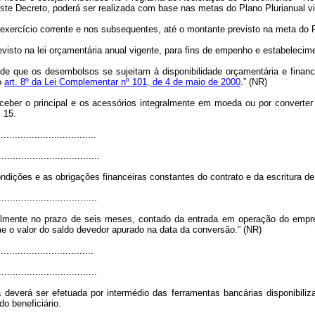
deste Decreto, poderá ser realizada com base nas metas do Plano Plurianual v
 no exercício corrente e nos subsequentes, até o montante previsto na meta do 
 previsto na lei orçamentária anual vigente, para fins de empenho e estabelec
 de que os desembolsos se sujeitam à disponibilidade orçamentária e finan
o
art. 8º da Lei Complementar nº 101, de 4 de maio de 2000
.” (NR)
eceber o principal e os acessórios integralmente em moeda ou por converte
. 15.
..................................
....................................
ndições e as obrigações financeiras constantes do contrato e da escritura d
...................................
ralmente no prazo de seis meses, contado da entrada em operação do empr
 o valor do saldo devedor apurado na data da conversão.” (NR)
.................................
...................................
verá ser efetuada por intermédio das ferramentas bancárias disponibiliza
do beneficiário.