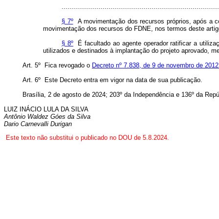
................................................................................
§ 7º
A movimentação dos recursos próprios, após a con
movimentação dos recursos do FDNE, nos termos deste artig
§ 8º
É facultado ao agente operador ratificar a utili
utilizados e destinados à implantação do projeto aprovado, m
Art. 5º Fica revogado o
Decreto nº 7.838, de 9 de novembro de 2012
Art. 6º Este Decreto entra em vigor na data de sua publicação.
Brasília, 2 de agosto de 2024; 203º da Independência e 136º da Repú
LUIZ INÁCIO LULA DA SILVA
Antônio Waldez Góes da Silva
D
ario Carnevalli Durigan
Este texto não substitui o publicado no DOU de 5.8.2024.