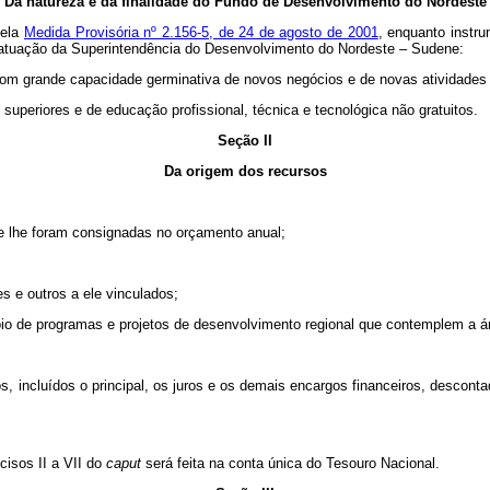
Da natureza e da finalidade do Fundo de Desenvolvimento do Nordeste
pela
Medida Provisória nº 2.156-5, de 24 de agosto de 2001
, enquanto instr
e atuação da Superintendência do Desenvolvimento do Nordeste – Sudene:
 com grande capacidade germinativa de novos negócios e de novas atividades 
superiores e de educação profissional, técnica e tecnológica não gratuitos.
Seção II
Da origem dos recursos
e lhe foram consignadas no orçamento anual;
es e outros a ele vinculados;
apoio de programas e projetos de desenvolvimento regional que contemplem a 
s, incluídos o principal, os juros e os demais encargos financeiros, descon
cisos II a VII do
caput
será feita na conta única do Tesouro Nacional.