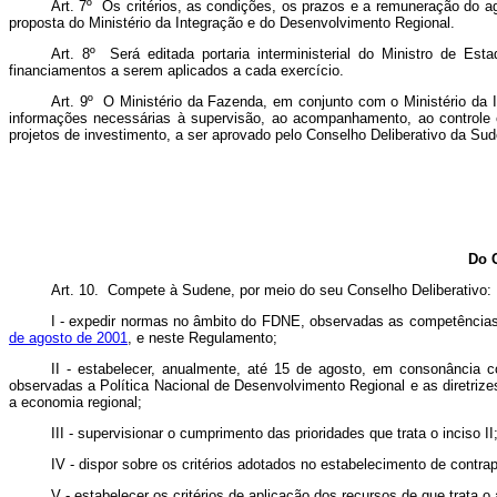
Art. 7º Os critérios, as condições, os prazos e a remuneração do 
proposta do Ministério da Integração e do Desenvolvimento Regional.
Art. 8º Será editada portaria interministerial do Ministro de 
financiamentos a serem aplicados a cada exercício.
Art. 9º O Ministério da Fazenda, em conjunto com o Ministério da 
informações necessárias à supervisão, ao acompanhamento, ao controle 
projetos de investimento, a ser aprovado pelo Conselho Deliberativo da Su
Do 
Art. 10. Compete à Sudene, por meio do seu Conselho Deliberativo:
I - expedir normas no âmbito do FDNE, observadas as competências 
de agosto de 2001
, e neste Regulamento;
II - estabelecer, anualmente, até 15 de agosto, em consonância
observadas a Política Nacional de Desenvolvimento Regional e as diretriz
a economia regional;
III - supervisionar o cumprimento das prioridades que trata o inciso II
IV - dispor sobre os critérios adotados no estabelecimento de contr
V - estabelecer os critérios de aplicação dos recursos de que trata o 