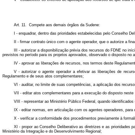
Art. 11. Compete aos demais órgãos da Sudene:
I - enquadrar, dentro das prioridades estabelecidas pelo Conselho De
II - firmar contrato único com o agente operador, que o autorize a f
III - autorizar a disponibilização prévia dos recursos do FDNE no i
previstos no período para os projetos aprovados, observado o disposto no a
IV - aprovar as liberações de recursos, nos termos deste Regulame
V - autorizar o agente operador a efetivar as liberações de recu
Regulamento e de seus atos complementares;
VI - auditar, no limite de suas competências, a aplicação dos recur
VII - editar atos complementares para a execução do disposto neste
VIII - representar ao Ministério Público Federal, quando identificad
IX - editar normas, em articulação com os agentes operadores, para 
X - verificar a conformidade dos procedimentos previamente à forma
XI - propor ao Conselho Deliberativo as diretrizes e as prioridad
Ministério da Integração e do Desenvolvimento Regional;