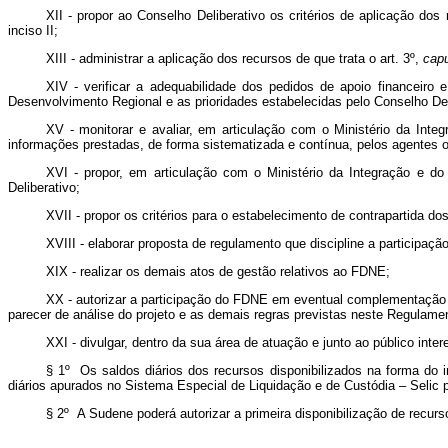
XII - propor ao Conselho Deliberativo os critérios de aplicação dos
inciso II;
XIII - administrar a aplicação dos recursos de que trata o art. 3º,
cap
XIV - verificar a adequabilidade dos pedidos de apoio financeiro 
Desenvolvimento Regional e as prioridades estabelecidas pelo Conselho Del
XV - monitorar e avaliar, em articulação com o Ministério da In
informações prestadas, de forma sistematizada e contínua, pelos agentes 
XVI - propor, em articulação com o Ministério da Integração e do
Deliberativo;
XVII - propor os critérios para o estabelecimento de contrapartida 
XVIII - elaborar proposta de regulamento que discipline a participaç
XIX - realizar os demais atos de gestão relativos ao FDNE;
XX - autorizar a participação do FDNE em eventual complementação d
parecer de análise do projeto e as demais regras previstas neste Regulam
XXI - divulgar, dentro da sua área de atuação e junto ao público in
§ 1º Os saldos diários dos recursos disponibilizados na forma do i
diários apurados no Sistema Especial de Liquidação e de Custódia – Selic pa
§ 2º A Sudene poderá autorizar a primeira disponibilização de recurs