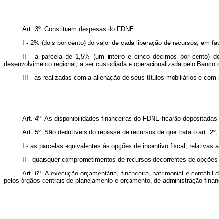
Art. 3º Constituem despesas do FDNE:
I - 2% (dois por cento) do valor de cada liberação de recursos, em f
II - a parcela de 1,5% (um inteiro e cinco décimos por cento) do
desenvolvimento regional, a ser custodiada e operacionalizada pelo Banco d
III - as realizadas com a alienação de seus títulos mobiliários e com
Art. 4º As disponibilidades financeiras do FDNE ficarão depositadas
Art. 5º São dedutíveis do repasse de recursos de que trata o art. 2º
I - as parcelas equivalentes às opções de incentivo fiscal, relativa
II - quaisquer comprometimentos de recursos decorrentes de opções 
Art. 6º A execução orçamentária, financeira, patrimonial e contábi
pelos órgãos centrais de planejamento e orçamento, de administração finance