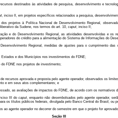
 recursos destinados às atividades de pesquisa, desenvolvimento e tecnolog
ut
, inciso II, em projetos específicos relacionados a pesquisa, desenvolvimen
e dos projetos à Política Nacional de Desenvolvimento Regional, observada
iberativo da Sudene, nos termos do art. 10,
caput
, inciso II;
tegração e do Desenvolvimento Regional, as atividades desenvolvidas e os
operadores do crédito para a alimentação do Sistema de Informações do Des
 Desenvolvimento Regional, medidas de ajustes para o cumprimento das or
dos Estados e dos Municípios nos investimentos do FDNE;
ão do FDNE nos projetos de investimento;
e recursos aprovada e proposta pelo agente operador, observados os limites
ento e em seus atos complementares; e
teressado, as avaliações de impactos do FDNE, de acordo com os normativos 
nciso III do
caput
, enquanto não desembolsados pelo agente operador, se
ra os títulos públicos federais, divulgada pelo Banco Central do Brasil, ou po
os ao agente operador no decorrer do semestre em que o projeto for aprovado
Seção III