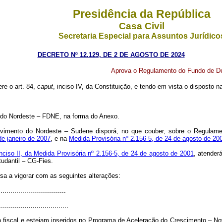
Presidência da República
Casa Civil
Secretaria Especial para Assuntos Jurídico
DECRETO Nº 12.129, DE 2 DE AGOSTO DE 2024
Aprova o Regulamento do Fundo de De
ere o art. 84,
caput
, inciso IV, da Constituição, e tendo em vista o disposto 
 do Nordeste
– FDNE
, na forma do Anexo.
lvimento do Nordeste – Sudene disporá, no que couber, sobre o Regulame
e janeiro de 2007
, e na
Medida Provisória nº 2.156-5, de 24 de agosto de 20
inciso II, da Medida Provisória nº 2.156-5, de 24 de agosto de 2001
, atender
udantil – CG-Fies.
ssa a vigorar com as seguintes alterações:
.................................
...................................
 fiscal e estejam inseridos no Programa de Aceleração do Crescimento
–
Nov