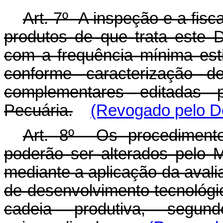
Art. 7º A inspeção e a fis
produtos de que trata este 
com a frequência mínima est
conforme caracterização d
complementares editadas p
Pecuária.
(Revogado pelo De
Art. 8º Os procedimento
poderão ser alterados pelo Mi
mediante a aplicação da avali
de desenvolvimento tecnológic
cadeia produtiva, segun