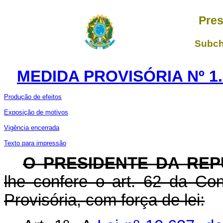
Pres
Subch
MEDIDA PROVISÓRIA Nº 1.
Produção de efeitos
Exposição de motivos
Vigência encerrada
Texto para impressão
O PRESIDENTE DA REP
lhe confere o art. 62 da Con
Provisória, com força de lei: