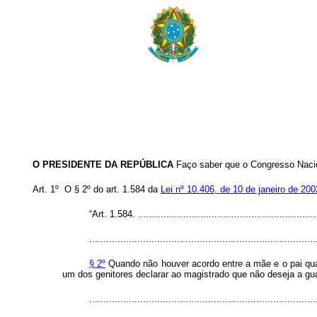
O PRESIDENTE DA REPÚBLICA
Faço saber que o Congresso Nacion
Art. 1º O § 2º do art. 1.584 da
Lei nº 10.406, de 10 de janeiro de 200
“Art. 1.584. ...............................................................
................................................................................
§ 2º
Quando não houver acordo entre a mãe e o pai quan
um dos genitores declarar ao magistrado que não deseja a gua
..............................................................................