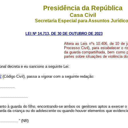
Presidência da República
Casa Civil
Secretaria Especial para Assuntos Jurídic
LEI Nº 14.713, DE 30 DE OUTUBRO DE 2023
Altera as Leis nºs 10.406, de 10 de 
Processo Civil), para estabelecer o r
da guarda compartilhada, bem como pa
partes sobre situações de violência do
al decreta e eu sanciono a seguinte Lei:
2
(Código Civil), passa a vigorar com a seguinte redação:
.............
.........................
to à guarda do filho, encontrando-se ambos os genitores aptos a exercer o p
rda da criança ou do adolescente ou quando houver elementos que evidenciem 
.................. ” (NR)