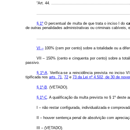
“Art. 44. ....................................................................
................................................................................
§ 1º
O percentual de multa de que trata o inciso I do
c
de outras penalidades administrativas ou criminais cabíveis, 
................................................................................
VI –
100% (cem por cento) sobre a totalidade ou a difer
VII – 150% (cento e cinquenta por cento) sobre a total
passivo.
§ 1º-A
. Verifica-se a reincidência prevista no inciso
tipificada nos
arts. 71
,
72
e
73 da Lei nº 4.502, de 30 de nov
§ 1º-B
. (VETADO).
§ 1º-C
. A qualificação da multa prevista no § 1º deste a
I – não restar configurada, individualizada e comprova
II – houver sentença penal de absolvição com apreciaç
III – (VETADO).