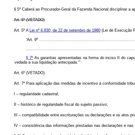
§ 5º Caberá ao Procurador-Geral da Fazenda Nacional disciplinar a ap
Art. 5º (VETADO)
Art. 5º A
Lei nº 6.830, de 22 de setembro de 1980
(Lei de Execução F
‘Art. 9º ................................................................................
..........................................................................................
§ 7º
As garantias apresentadas na forma do inciso II do caput
vedada a sua liquidação antecipada.’”
Art. 6º (VETADO).
Art. 7º Para aplicação das medidas de incentivo à conformidade tribut
I – regularidade cadastral;
II – histórico de regularidade fiscal do sujeito passivo;
III – compatibilidade entre escriturações ou declarações e os atos pra
IV – consistência das informações prestadas nas declarações e nas 