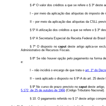
§ 4º O valor dos créditos a que se refere o § 3º deste 
I – por meio da aplicação das alíquotas do imposto de 
II – por meio da aplicação das alíquotas da CSLL prev
§ 5º A utilização dos créditos a que se refere o § 3º de
§ 6º A Secretaria Especial da Receita Federal do Brasil 
§ 7º O disposto no
caput
deste artigo aplica-se excl
Administrativo de Recursos Fiscais.
§ 8º Se não houver opção pelo pagamento na forma dest
e:
I – não incidirá o encargo de que trata o
art. 1º do Decr
II – será aplicado o disposto no § 9º-A do art. 25 deste
§ 9º No curso do prazo previsto no
caput
deste artigo,
5.172, de 25 de outubro de 1966
(Código Tributário Nacional).
§ 10. O pagamento referido no § 1º deste artigo compr