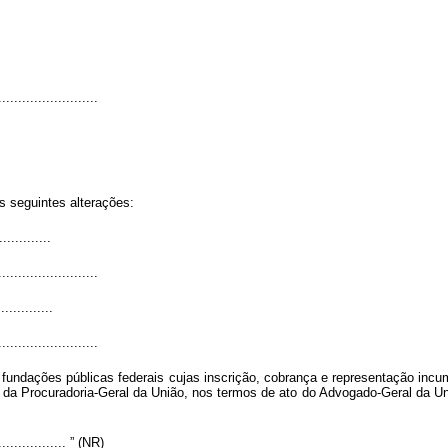
.........................
s seguintes alterações:
.............
.........................
.............
..........................
s fundações públicas federais cujas inscrição, cobrança e representação inc
 da Procuradoria-Geral da União, nos termos de ato do Advogado-Geral da U
................... ” (NR)