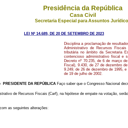
Presidência da República
Casa Civil
Secretaria Especial para Assuntos Jurídic
LEI Nº 14.689, DE 20 DE SETEMBRO DE 2023
Disciplina a proclamação de resultad
Administrativo de Recursos Fiscais 
tributária no âmbito da Secretaria 
contencioso administrativo fiscal e
Decreto nº 70.235, de 6 de março de
Fiscal), 9.430, de 27 de dezembro de
9.249, de 26 de dezembro de 1995, e 
de 19 de julho de 2002
.
de
PRESIDENTE DA REPÚBLICA
Faço saber que o Congresso Nacional decre
strativo de Recursos Fiscais (Carf), na hipótese de empate na votação, ser
 com as seguintes alterações:
.............