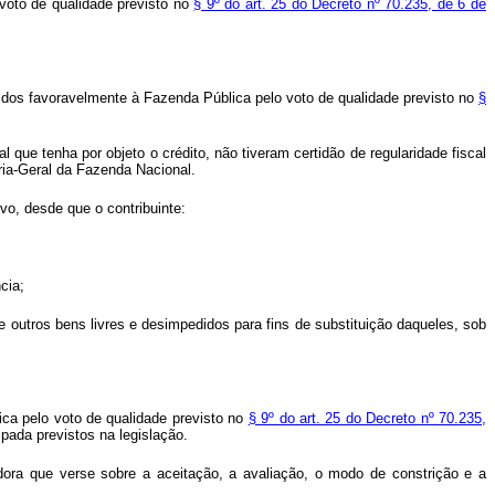
 voto de qualidade previsto no
§ 9º do art. 25 do Decreto nº 70.235, de 6 de
vidos favoravelmente à Fazenda Pública pelo voto de qualidade previsto no
§
que tenha por objeto o crédito, não tiveram certidão de regularidade fiscal
ria-Geral da Fazenda Nacional.
vo, desde que o contribuinte:
cia;
e outros bens livres e desimpedidos para fins de substituição daqueles, sob
ica pelo voto de qualidade previsto no
§ 9º do art. 25 do Decreto nº 70.235,
ipada previstos na legislação.
dora que verse sobre a aceitação, a avaliação, o modo de constrição e a