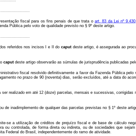
.........................
esentação fiscal para os fins penais de que trata o
art. 83 da Lei nº 9.4
enda Pública pelo voto de qualidade previsto no § 9º deste artigo.
.........................
os referidos nos incisos I e II do
caput
deste artigo, é assegurada ao procu
do
caput
deste artigo observarão as súmulas de jurisprudência publicadas pel
istrativo fiscal resolvido definitivamente a favor da Fazenda Pública pelo 
pagamento no prazo de 90 (noventa) dias, serão excluídos, até a data do aco
á ser realizado em até 12 (doze) parcelas, mensais e sucessivas, corrigidas
u de inadimplemento de qualquer das parcelas previstas no § 1º deste arti
mite-se a utilização de créditos de prejuízo fiscal e de base de cálculo ne
adora ou controlada, de forma direta ou indireta, ou de sociedades que se
eita Federal do Brasil, independentemente do ramo de atividade.