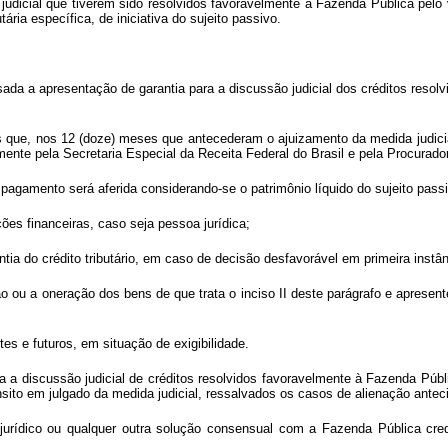
 judicial que tiverem sido resolvidos favoravelmente à Fazenda Pública pelo
ria específica, de iniciativa do sujeito passivo.
da a apresentação de garantia para a discussão judicial dos créditos resol
s que, nos 12 (doze) meses que antecederam o ajuizamento da medida judicial 
mente pela Secretaria Especial da Receita Federal do Brasil e pela Procurado
pagamento será aferida considerando-se o patrimônio líquido do sujeito passi
ões financeiras, caso seja pessoa jurídica;
ntia do crédito tributário, em caso de decisão desfavorável em primeira instân
o ou a oneração dos bens de que trata o inciso II deste parágrafo e apresent
es e futuros, em situação de exigibilidade.
a a discussão judicial de créditos resolvidos favoravelmente à Fazenda Públ
nsito em julgado da medida judicial, ressalvados os casos de alienação antec
jurídico ou qualquer outra solução consensual com a Fazenda Pública cre