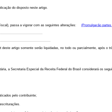
licação do disposto neste artigo.
iscal), passa a vigorar com as seguintes alterações:
(Promulgação partes
..........................................
...................................................
 deste artigo somente serão liquidadas, no todo ou parcialmente, após o tr
ária, a Secretaria Especial da Receita Federal do Brasil considerará os seguin
ticados pelo contribuinte;
escriturações.