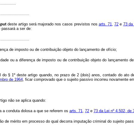
.............
.........................
aput
deste artigo será majorado nos casos previstos nos
arts. 71
,
72
e
73 da
e passará a ser de:
.........................
ença de imposto ou de contribuição objeto do lançamento de ofício;
idade ou a diferença de imposto ou de contribuição objeto do lançamento de 
 VII do § 1º deste artigo quando, no prazo de 2 (dois) anos, contado do at
embro de 1964
, ficar comprovado que o sujeito passivo incorreu novamente 
rtigo não se aplica quando:
da a conduta dolosa a que se referem os
arts. 71
,
72
e
73 da Lei nº 4.502, de
ão de mérito em processo do qual decorra imputação criminal do sujeito pass