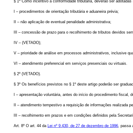
§ 1º Como incentivo à conformidade tributária, deverão ser adotadas
I – procedimentos de orientação tributária e aduaneira prévia;
II – não aplicação de eventual penalidade administrativa;
III – concessão de prazo para o recolhimento de tributos devidos se
IV – (VETADO);
V – prioridade de análise em processos administrativos, inclusive qu
VI – atendimento preferencial em serviços presenciais ou virtuais.
§ 2º (VETADO).
§ 3º Os benefícios previstos no § 1º deste artigo poderão ser gradu
I – apresentação voluntária, antes do início do procedimento fiscal, d
II – atendimento tempestivo a requisição de informações realizada pe
III – recolhimento em prazos e em condições definidos pela Secretari
Art. 8º O art. 44 da
Lei nº 9.430, de 27 de dezembro de 1996
, passa 