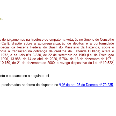
os
os de julgamentos na hipótese de empate na votação no âmbito do Conselho
(Carf); dispõe sobre a autorregularização de débitos e a conformidade
Especial da Receita Federal do Brasil do Ministério da Fazenda, sobre o
 sobre a transação na cobrança de créditos da Fazenda Pública; altera o
 1972, e as Leis nºs 6.830, de 22 de setembro de 1980 (Lei de Execução
 1996, 13.988, de 14 de abril de 2020, 5.764, de 16 de dezembro de 1971,
10.150, de 21 de dezembro de 2000; e revoga dispositivo da Lei nº 10.522,
ta e eu sanciono a seguinte Lei:
ão proclamados na forma do disposto no
§ 9º do art. 25 do Decreto nº 70.235,