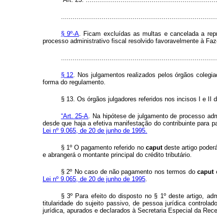
................................................................................
§ 9º-A
. Ficam excluídas as multas e cancelada a repr
processo administrativo fiscal resolvido favoravelmente à Faz
................................................................................
§ 12
. Nos julgamentos realizados pelos órgãos colegiad
forma do regulamento.
§ 13. Os órgãos julgadores referidos nos incisos I e II 
“Art. 25-A
. Na hipótese de julgamento de processo admin
desde que haja a efetiva manifestação do contribuinte para 
Lei nº 9.065, de 20 de junho de 1995.
§ 1º O pagamento referido no
caput
deste artigo poder
e abrangerá o montante principal do crédito tributário.
§ 2º No caso de não pagamento nos termos do
caput
o
Lei nº 9.065, de 20 de junho de 1995
.
§ 3º Para efeito do disposto no § 1º deste artigo, ad
titularidade do sujeito passivo, de pessoa jurídica control
jurídica, apurados e declarados à Secretaria Especial da Rec