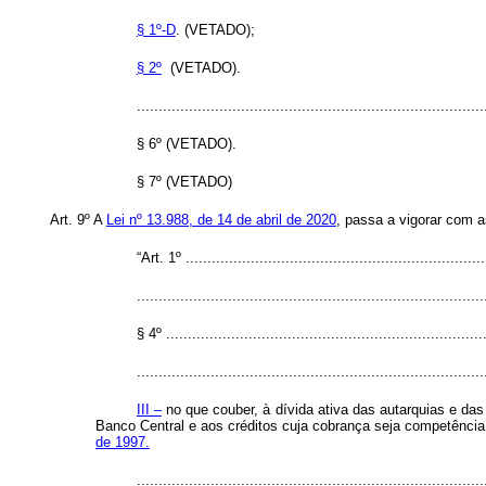
§ 1º-D
. (VETADO);
§ 2º
(VETADO).
................................................................................
§ 6º (VETADO).
§ 7º (VETADO)
Art. 9º A
Lei nº 13.988, de 14 de abril de 2020
, passa a vigorar com a
“Art. 1º .....................................................................
................................................................................
§ 4º ..........................................................................
...............................................................................
III –
no que couber, à dívida ativa das autarquias e da
Banco Central e aos créditos cuja cobrança seja competência
de 1997.
..............................................................................