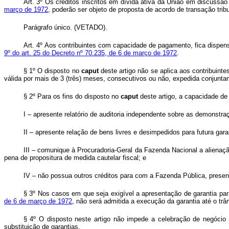
Art. 3º Os créditos inscritos em dívida ativa da União em discussão
março de 1972,
poderão ser objeto de proposta de acordo de transação tributá
Parágrafo único. (VETADO).
Art. 4º
Aos contribuintes com capacidade de pagamento, fica dispensa
9º do art. 25 do Decreto nº 70.235, de 6 de março de 1972
.
§ 1º O disposto no
caput
deste artigo não se aplica aos contribuinte
válida por mais de 3 (três) meses, consecutivos ou não, expedida conjunta
§ 2º Para os fins do disposto no
caput
deste artigo, a capacidade de 
I – apresente relatório de auditoria independente sobre as demonstraç
II – apresente relação de bens livres e desimpedidos para futura gara
III – comunique à Procuradoria-Geral da Fazenda Nacional a alienaçã
pena de propositura de medida cautelar fiscal; e
IV – não possua outros créditos para com a Fazenda Pública, present
§ 3º Nos casos em que seja exigível a apresentação de garantia par
de 6 de março de 1972
, não será admitida a execução da garantia até o trâ
§ 4º O disposto neste artigo não impede a celebração de negócio 
substituição de garantias.