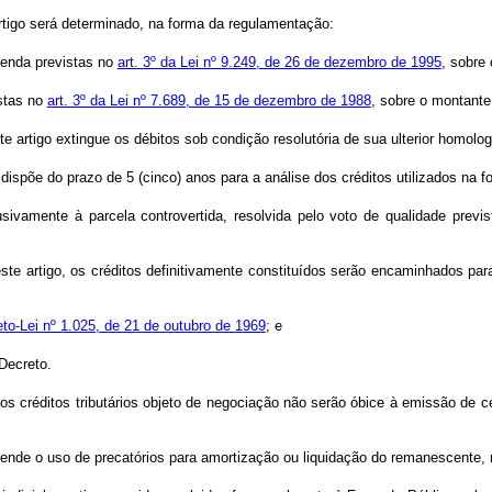
artigo será determinado, na forma da regulamentação:
renda previstas no
art. 3º da Lei nº 9.249, de 26 de dezembro de 1995
, sobre 
istas no
art. 3º da Lei nº 7.689, de 15 de dezembro de 1988
, sobre o montante
ste artigo extingue os débitos sob condição resolutória de sua ulterior homolo
dispõe do prazo de 5 (cinco) anos para a análise dos créditos utilizados na f
usivamente à parcela controvertida, resolvida pelo voto de qualidade prev
e artigo, os créditos definitivamente constituídos serão encaminhados para
eto-Lei nº 1.025, de 21 de outubro de 1969
; e
 Decreto.
 os créditos tributários objeto de negociação não serão óbice à emissão de c
eende o uso de precatórios para amortização ou liquidação do remanescente,