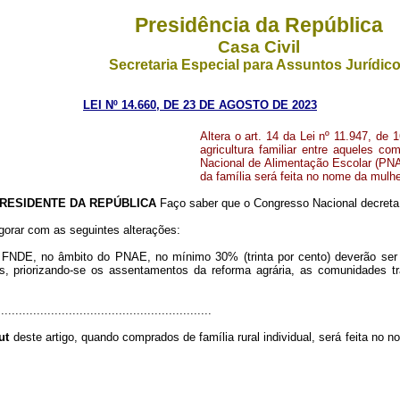
Presidência da República
Casa Civil
Secretaria Especial para Assuntos Jurídic
LEI Nº 14.660, DE 23 DE AGOSTO DE 2023
Altera o art. 14 da Lei nº 11.947, de 
agricultura familiar entre aqueles c
Nacional de Alimentação Escolar (PNA
da família será feita no nome da mulhe
RESIDENTE DA REPÚBLICA
Faço saber que o Congresso Nacional decreta 
igorar com as seguintes alterações:
 FNDE, no âmbito do PNAE, no mínimo 30% (trinta por cento) deverão ser ut
es, priorizando-se os assentamentos da reforma agrária, as comunidades t
............................................................
ut
deste artigo, quando comprados de família rural individual, será feita no