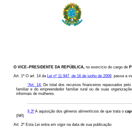
O VICE–PRESIDENTE DA REPÚBLICA,
no exercício do cargo de
P
Art.
1º
O art. 14 da
Lei nº 11.947, de 16 de junho de 2009
, passa a v
“Art. 14.
Do total dos recursos financeiros repassados pelo
familiar e do empreendedor familiar rural ou de suas organizaçõ
informais de mulheres.
........................................................................................
§ 3º
A aquisição dos gêneros alimentícios de que trata o
cap
(NR)
Art. 2º Esta Lei entra em vigor na data de sua publicação.