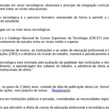
anizada em eixos tecnológicos observará o princípio da integração curricula
ntre todos os níveis educacionais.
 e tecnológica é o percurso formativo estruturado de forma a permitir o a
 do estudante.
ntegrar um ou mais eixos tecnológicos.
e o Catálogo Nacional de Cursos Superiores de Tecnologia (CNCST) orient
oveitamento de estudos entre os níveis médio e superior.
sistemas de ensino, as instituições e as redes de educação profissional e 
ações (CBO) e a dinâmica do mundo do trabalho, manterá e periodicamente atua
 tecnológica será orientada pela avaliação da qualidade das instituições e do
ndimento, a aprendizagem dos saberes do trabalho, a aderência da oferta a
titucionais de oferta.”
, no prazo de 2 (dois) anos, contado da data de publicação desta Lei, formul
ntes ações, sem prejuízo de outras:
Regulamento
ica em instituições públicas e privadas, consideradas as necessidades region
res que articulem a oferta de cursos de educação profissional e tecnológica 