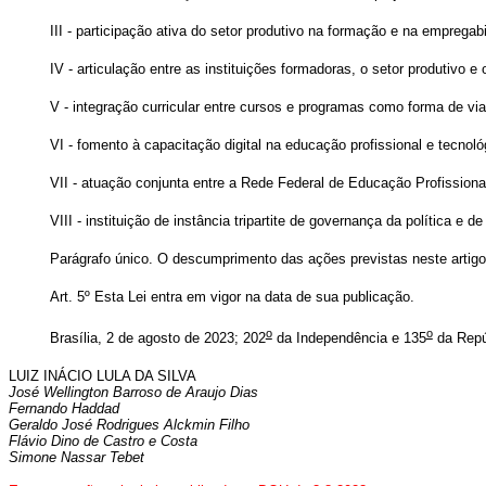
III - participação ativa do setor produtivo na formação e na emprega
IV - articulação entre as instituições formadoras, o setor produtivo e
V - integração curricular entre cursos e programas como forma de viabi
VI - fomento à capacitação digital na educação profissional e tecnol
VII - atuação conjunta entre a Rede Federal de Educação Profissional
VIII - instituição de instância tripartite de governança da política 
Parágrafo único. O descumprimento das ações previstas neste artigo 
Art. 5º Esta Lei entra em vigor na data de sua publicação.
o
o
Brasília, 2 de agosto de 2023; 202
da Independência e 135
da Repú
LUIZ INÁCIO LULA DA SILVA
José Wellington Barroso de Araujo Dias
Fernando Haddad
Geraldo José Rodrigues Alckmin Filho
Flávio Dino de Castro e Costa
Simone Nassar Tebet