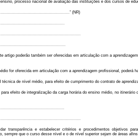
sino, processo nacional de avaliação das instituições e dos cursos de educ
..........................................................” (NR)
...................................................
..................................................................
.....................................................
te artigo poderão também ser oferecidas em articulação com a aprendizagem 
édio for oferecida em articulação com a aprendizagem profissional, poderá h
l técnica de nível médio, para efeito de cumprimento do contrato de aprendi
 para efeito de integralização da carga horária do ensino médio, no itinerário
....................................................
..................................................................
dar transparência e estabelecer critérios e procedimentos objetivos pa
o, sempre que o curso desse nível e o de nível superior sejam de áreas afin