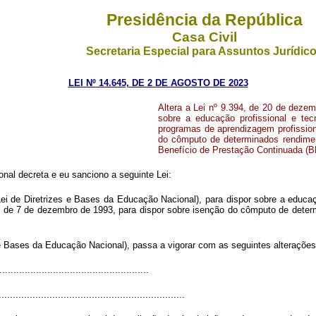
Presidência da República
Casa Civil
Secretaria Especial para Assuntos Jurídic
LEI Nº 14.645, DE 2 DE AGOSTO DE 2023
Altera a Lei nº 9.394, de 20 de dezem
sobre a educação profissional e tec
programas de aprendizagem profission
do cômputo de determinados rendimen
Benefício de Prestação Continuada (
al decreta e eu sanciono a seguinte Lei:
ei de Diretrizes e Bases da Educação Nacional), para dispor sobre a educaçã
, de 7 de dezembro de 1993, para dispor sobre isenção do cômputo de deter
 e Bases da Educação Nacional), passa a vigorar com as seguintes alterações
....................................................
..................................................................