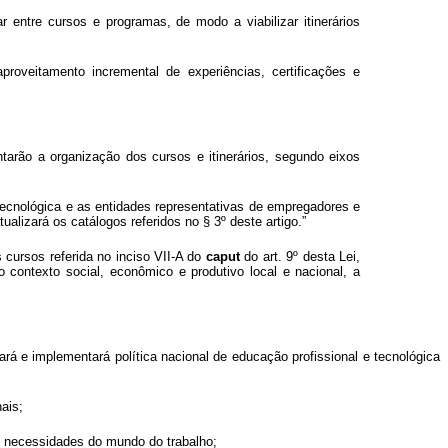
r entre cursos e programas, de modo a viabilizar itinerários
proveitamento incremental de experiências, certificações e
arão a organização dos cursos e itinerários, segundo eixos
tecnológica e as entidades representativas de empregadores e
lizará os catálogos referidos no § 3º deste artigo.”
s cursos referida no inciso VII-A do
caput
do art. 9º desta Lei,
o contexto social, econômico e produtivo local e nacional, a
ará e implementará política nacional de educação profissional e tecnológica
ais;
às necessidades do mundo do trabalho;