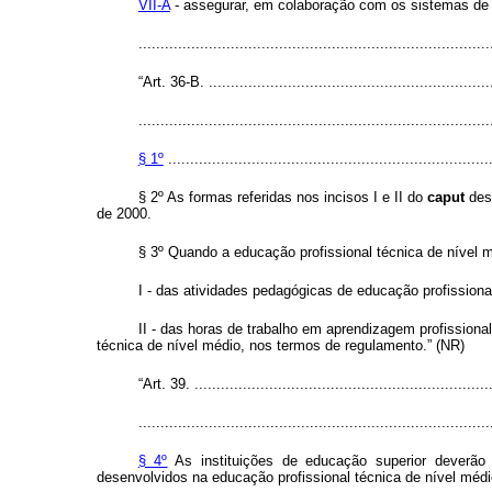
VII-A
- assegurar, em colaboração com os sistemas de en
...............................................................................
“Art. 36-B. ..................................................................
................................................................................
§ 1º
..........................................................................
§ 2º As formas referidas nos incisos I e II do
caput
des
de 2000.
§ 3º Quando a educação profissional técnica de nível m
I - das atividades pedagógicas de educação profissiona
II - das horas de trabalho em aprendizagem profissional
técnica de nível médio, nos termos de regulamento.” (NR)
“Art. 39. ....................................................................
................................................................................
§ 4º
As instituições de educação superior deverão 
desenvolvidos na educação profissional técnica de nível médi