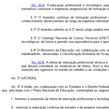
“Art. 42-A
. A educação profissional e tecnológica org
formativos contínuos e trajetórias progressivas de formação e
§ 1º O itinerário contínuo de formação profissional
conhecimentos desenvolvidos ao longo da trajetória individual
§ 2º O itinerário referido no § 1º deste artigo poderá i
§ 3º O Catálogo Nacional de Cursos Técnicos (CNCT) 
tecnológicos, de forma a permitir sua equivalência para o apr
§ 4º O Ministério da Educação, em colaboração com os 
trabalhadores, observadas a Classificação Brasileira de Ocup
“
Art. 42-B
. A oferta de educação profissional técnica e
que deverá considerar as estatísticas de oferta, fluxo e re
inserção dos egressos no mundo do trabalho e as condições ins
Art. 3º (VETADO).
Art. 4º A União, em colaboração com os Estados e o Distrito Federal
que, articulada com o Plano Nacional de Educação, contemplará as segui
I - fomento à expansão da oferta de educação profissional e tecnológ
II - estímulo à realização contínua de estudos e de projetos inovado